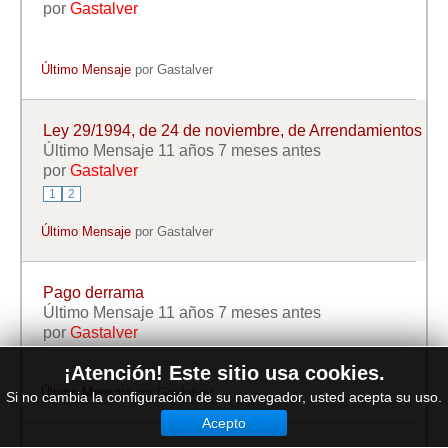
por
Gastalver
Último Mensaje
por
Gastalver
Ley 29/1994, de 24 de noviembre, de Arrendamientos
Último Mensaje 11 años 7 meses antes
por
Gastalver
1
2
Último Mensaje
por
Gastalver
Pago derrama
Último Mensaje 11 años 7 meses antes
por
Gastalver
¡Atención! Este sitio usa cookies.
Último Mensaje
por
Gastalver
Si no cambia la configuración de su navegador, usted acepta su uso.
Acepto