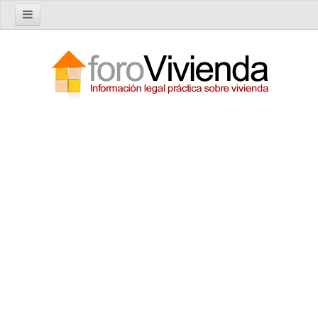
Inicio
Foro
Nuevo tema
Buscar en el foro
Categorías
Temas recientes
Reglas del Foro
Ayuda
Artículos
Artículos sobre Vivienda en Alquiler
Artículos sobre Vivienda en Propiedad
Artículos sobre la Comunidad de Propietarios