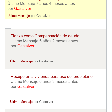
Modelos de Contratos
Último Mensaje 7 años 4 meses antes
Requerimientos y comunicaciones
por
Gastalver
Formularios sobre Propiedad Horizontal
Último Mensaje
por
Gastalver
Modelos de Convocatoria de Junta de Propietarios
Modelos de Acta de Junta de Propietarios
Fianza como Compensación de deuda
Requerimientos y comunicaciones
Último Mensaje 6 años 2 meses antes
por
Gastalver
Legislación
Legislación sobre Arrendamientos Urbanos
Último Mensaje
por
Gastalver
Legislación sobre la Comunidad de Propietarios
Legislación sobre Adquisición de Vivienda en Propiedad
Recuperar la vivienda para uso del propietario
Legislación de interés práctico
Último Mensaje 6 años 3 meses antes
por
Gastalver
Diccionario
Usuario
Último Mensaje
por
Gastalver
Entrar / Salir