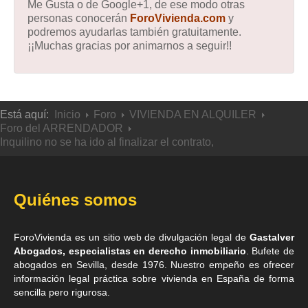
Me Gusta o de Google+1, de ese modo otras
personas conocerán
ForoVivienda.com
y
podremos ayudarlas también gratuitamente.
¡¡Muchas gracias por animarnos a seguir!!
Está aquí:
Inicio
Foro
VIVIENDA EN ALQUILER
Foro del ARRENDADOR
Inquilino no se ha ido al finalizar el contrato,
Quiénes somos
ForoVivienda es un sitio web de divulgación legal de
Gastalver
Abogados, especialistas en derecho inmobiliario
. Bufete de
abogados en Sevilla
, desde 1976. Nuestro empeño es ofrecer
información legal práctica sobre vivienda en España de forma
sencilla pero rigurosa.