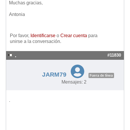
Muchas gracias,
Mis boletines
Antonia
Por favor,
Identificarse
o
Crear cuenta
para
unirse a la conversación.
.
#11830
JARM79
Fuera de línea
Mensajes: 2
.