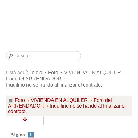
Consultas resueltas sobre Vivienda en Alquiler
Consultas resueltas sobre Vivienda en Propiedad
Consultas resueltas sobre la Comunidad de Propietarios
Formularios
Formularios de Arrendamientos Urbanos
Contratos de Arrendamiento
De vivienda
De uso distinto al de vivienda
Está aquí:
Inicio
Foro
VIVIENDA EN ALQUILER
Foro del ARRENDADOR
Otros contratos de Arrendamiento
Inquilino no se ha ido al finalizar el contrato,
Requerimientos y comunicaciones
Para contratos posteriores al 6 de junio de 2013
Foro
VIVIENDA EN ALQUILER
Foro del
ARRENDADOR
Inquilino no se ha ido al finalizar el
Para contratos anteriores al 6 de junio de 2013
contrato,
Para contratos de Renta Antigua
Formularios sobre Vivienda en Propiedad
Página:
1