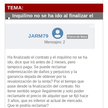
Modelos de Contratos
TEMA:
Requerimientos y comunicaciones
Formularios sobre Propiedad Horizontal
Inquilino no se ha ido al finalizar el
contrato,
Modelos de Convocatoria de Junta de Propietarios
#11828
Modelos de Acta de Junta de Propietarios
JARM79
Fuera de línea
Requerimientos y comunicaciones
Mensajes: 2
Legislación
Legislación sobre Arrendamientos Urbanos
Ha finalizado el contrato y el inquilino no se ha
Legislación sobre la Comunidad de Propietarios
ido, dice que irá antes de 2 meses, pero
tampoco paga. Se puede reclamar
Legislación sobre Adquisición de Vivienda en Propiedad
indemnización de daños y perjuicios y la
ganancia dejada de obtener por la
Legislación de interés práctico
revalorización de la renta? Por el tiempo que
Diccionario
pase desde la finalización del contrato. No
tiene sentido seguir ilegalmente y solo poder
Usuario
reclamarle el precio de alquiler que se fijó hace
3 años, que es inferior al actual de mercado.
Entrar / Salir
Que le podría reclamar?