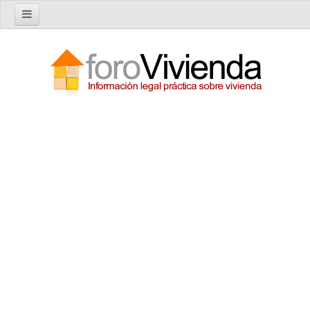
Inicio
Foro
Nuevo tema
Buscar en el foro
Categorías
Temas recientes
Reglas del Foro
Ayuda
Artículos
Artículos sobre Vivienda en Alquiler
Artículos sobre Vivienda en Propiedad
Artículos sobre la Comunidad de Propietarios