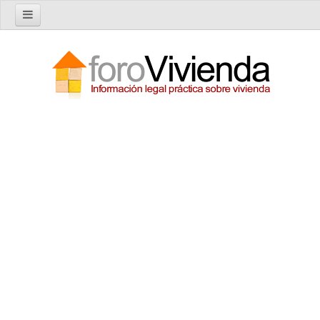
Inicio
Foro
Nuevo tema
Buscar en el foro
Categorías
Temas recientes
Reglas del Foro
Ayuda
Artículos
Artículos sobre Vivienda en Alquiler
Artículos sobre Vivienda en Propiedad
Artículos sobre la Comunidad de Propietarios