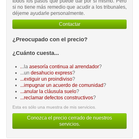
todos los pasos que puede dar por sí mismo. Pero
si no tiene más remedio que acudir a los tribunales,
déjeme ayudarle personalmente.
Contactar
¿Preocupado con el precio?
¿Cuánto cuesta...
.
..la
asesoría continua al arrendador
?
...un
desahucio express
?
...extiguir un proindiviso
?
...impugnar un acuerdo de comunidad
?
...anular la cláusula suelo
?
...reclamar defectos constructivos
?
Esta es sólo una muestra de mis servicios.
Conozca el precio cerrado de nuestros
servicios.