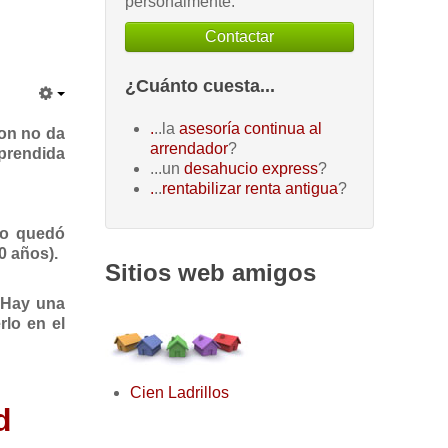
personalmente.
Contactar
¿Cuánto cuesta...
.
..la
asesoría continua al
ion no da
arrendador
?
prendida
...un
desahucio express
?
.
..
rentabilizar renta antigua
?
no quedó
0 años).
Sitios web amigos
 Hay una
lo en el
Cien Ladrillos
d