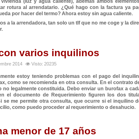
o vivienda (luz y agua caliente), ademas ambos elemento
ar rotura al arrendatario. ¿Qué hago con la factura ya p
queda por hacer del termo? Ahora estoy sin agua caliente.
 a la arrendadora, tan solo un tlf que no me coge y la dir
r.
on varios inquilinos
iembre 2014
Visto: 20235
mmente estoy teniendo problemas con el pago del inquilin
x, como se recomienda en otra consulta. En el contrato de
o no legalmente constituida. Debo enviar un burofax a ca
e en el documento de Requerimiento figuren los dos titul
Si se me permite otra consulta, que ocurre si el inquilino 
micilio, como puedo proceder al requerimiento o desahucio.
una menor de 17 años