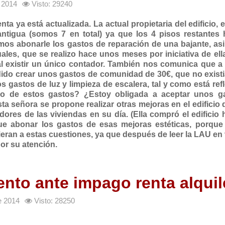
e 2014
Visto: 29240
ta ya está actualizada. La actual propietaria del edificio, e
ntigua (somos 7 en total) ya que los 4 pisos restantes 
mos abonarle los gastos de reparación de una bajante, as
les, que se realizo hace unos meses por iniciativa de ell
l existir un único contador. También nos comunica que a 
dido crear unos gastos de comunidad de 30€, que no exist
gastos de luz y limpieza de escalera, tal y como está ref
no de estos gastos? ¿Estoy obligada a aceptar unos g
 señora se propone realizar otras mejoras en el edificio 
dores de las viviendas en su día. (Ella compró el edificio 
ue abonar los gastos de esas mejoras estéticas, porque a
eran a estas cuestiones, ya que después de leer la LAU en 
or su atención.
nto ante impago renta alquil
e 2014
Visto: 28250