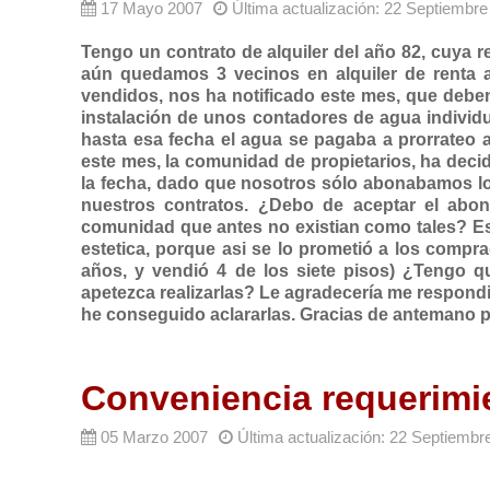
17 Mayo 2007
Última actualización: 22 Septiembr
Tengo un contrato de alquiler del año 82, cuya ren
aún quedamos 3 vecinos en alquiler de renta a
vendidos, nos ha notificado este mes, que debe
instalación de unos contadores de agua individua
hasta esa fecha el agua se pagaba a prorrateo a
este mes, la comunidad de propietarios, ha deci
la fecha, dado que nosotros sólo abonabamos los 
nuestros contratos. ¿Debo de aceptar el abo
comunidad que antes no existian como tales? Esta
estetica, porque asi se lo prometió a los compra
años, y vendió 4 de los siete pisos) ¿Tengo q
apetezca realizarlas? Le agradecería me respondi
he conseguido aclararlas. Gracias de antemano p
Conveniencia requerimie
05 Marzo 2007
Última actualización: 22 Septiembr