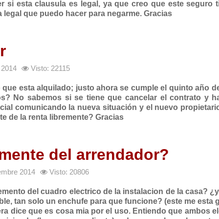
r si esta clausula es legal, ya que creo que este seguro 
sea legal que puedo hacer para negarme. Gracias
r
e 2014
Visto: 22115
so que esta alquilado; justo ahora se cumple el quinto año 
mos? No sabemos si se tiene que cancelar el contrato y h
ial comunicando la nueva situación y el nuevo propietario
e de la renta libremente? Gracias
amente del arrendador?
iembre 2014
Visto: 20806
emento del cuadro electrico de la instalacion de la casa? ¿y
lable, tan solo un enchufe para que funcione? (este me esta
asera dice que es cosa mia por el uso. Entiendo que ambos 