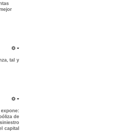
ntas
 mejor
za, tal y
e expone:
póliza de
iniestro
l capital