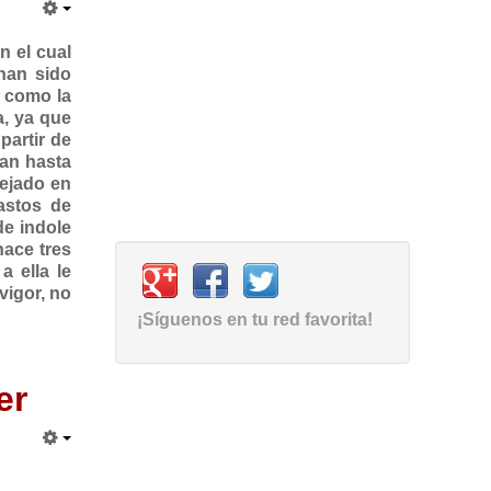
n el cual
han sido
i como la
a, ya que
partir de
ian hasta
lejado en
astos de
de indole
hace tres
 ella le
vigor, no
¡Síguenos en tu red favorita!
er