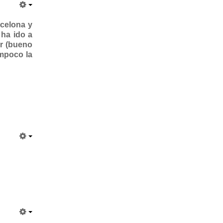
rcelona y
 ha ido a
er (bueno
ampoco la