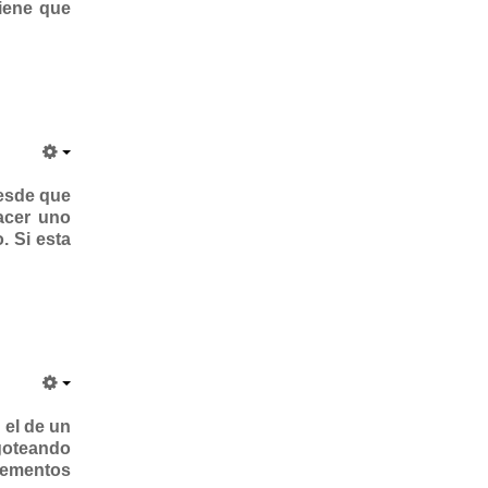
tiene que
desde que
acer uno
. Si esta
 el de un
 goteando
elementos