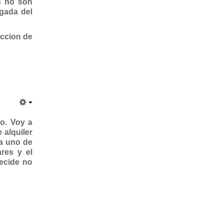
s no son
agada del
eccion de
o. Voy a
 alquiler
da uno de
ares y el
decide no