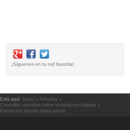
¡Síguenos en tu red favorita!
Está aquí:
Inicio
Artículos
Consultas resueltas sobre Vivienda en Alquiler
Fianza por alquiler plaza garaje