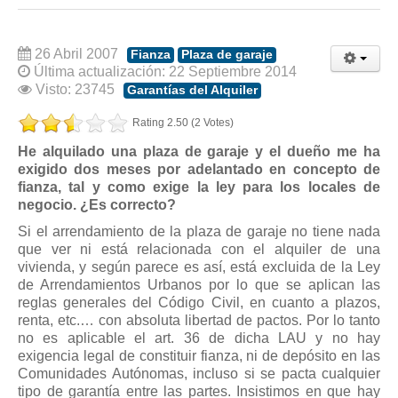
Modelos de Contratos
Requerimientos y comunicaciones
26 Abril 2007
Formularios sobre Propiedad Horizontal
Fianza
Plaza de garaje
Última actualización: 22 Septiembre 2014
Modelos de Convocatoria de Junta de Propietarios
Visto: 23745
Garantías del Alquiler
Modelos de Acta de Junta de Propietarios
Rating 2.50 (2 Votes)
Requerimientos y comunicaciones
He alquilado una plaza de garaje y el dueño me ha
Legislación
exigido dos meses por adelantado en concepto de
fianza, tal y como exige la ley para los locales de
Legislación sobre Arrendamientos Urbanos
negocio. ¿Es correcto?
Legislación sobre la Comunidad de Propietarios
Si el arrendamiento de la plaza de garaje no tiene nada
que ver ni está relacionada con el alquiler de una
Legislación sobre Adquisición de Vivienda en Propiedad
vivienda, y según parece es así, está excluida de la Ley
Legislación de interés práctico
de Arrendamientos Urbanos por lo que se aplican las
reglas generales del Código Civil, en cuanto a plazos,
Diccionario
renta, etc.… con absoluta libertad de pactos. Por lo tanto
no es aplicable el art. 36 de dicha LAU y no hay
Usuario
exigencia legal de constituir fianza, ni de depósito en las
Comunidades Autónomas, incluso si se pacta cualquier
Entrar / Salir
tipo de garantía entre las partes. Insistimos en que hay