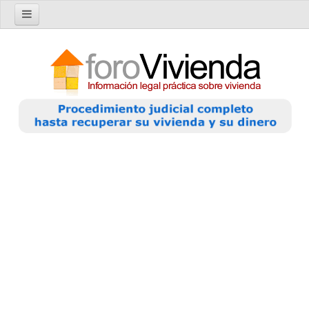
Inicio
Foro
Nuevo tema
Buscar en el foro
Categorías
Temas recientes
Reglas del Foro
Ayuda
Artículos
Artículos sobre Vivienda en Alquiler
Artículos sobre Vivienda en Propiedad
Artículos sobre la Comunidad de Propietarios