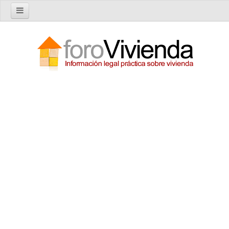
Inicio
Foro
Nuevo tema
Buscar en el foro
Categorías
Temas recientes
Reglas del Foro
Ayuda
Artículos
Artículos sobre Vivienda en Alquiler
Artículos sobre Vivienda en Propiedad
Artículos sobre la Comunidad de Propietarios