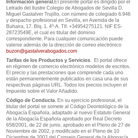
Modelos de Contratos
Información general.
El presente portal es dirigido por el
Letrado del Ilustre Colegio de Abogados de Sevilla D.
Requerimientos y comunicaciones
Miguel Gastalver Trujillo, con número de colegiado 6.946
Formularios sobre Propiedad Horizontal
y despacho profesional en Sevilla, en Avenida de la
Buhaira, 17. Blq. 1. 4º-A. Tlf. +34954275121. NIF ES-
Modelos de Convocatoria de Junta de Propietarios
28723549E, el cual es titular del dominio
Modelos de Acta de Junta de Propietarios
correspondiente. Para cualquier comunicación puede
valerse además de la dirección de correo electrónico
Requerimientos y comunicaciones
buzon@gastalverabogados.com
Legislación
Tarifas de los Productos y Servicios
. El portal ofrece
en régimen de comercio electrónico modelos de escritos.
Legislación sobre Arrendamientos Urbanos
El precio y las prestaciones que comprende cada uno
están permanentemente publicados en casa una de sus
Legislación sobre la Comunidad de Propietarios
respectivas páginas URL. Todos los precios incluyen el
Legislación sobre Adquisición de Vivienda en Propiedad
Impuesto sobre el Valor Añadido.
Legislación de interés práctico
Código de Conducta
. En su ejercicio profesional, el
titular del portal se somete al Código Deontológico de la
Diccionario
Abogacía Española, adaptado al nuevo Estatuto General
de la Abogacía Española aprobado por Real Decreto
Usuario
658/2001, de 22 de junio, aprobado en el Pleno de 27 de
Noviembre de 2002, y modificado en el Pleno de 10
Entrar / Salir
Diciembre de 2002 del Consejo General de la Abogacía