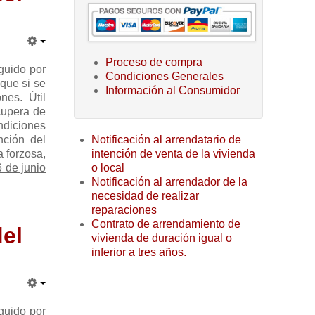
Proceso de compra
nguido por
Condiciones Generales
 que si se
Información al Consumidor
nes. Útil
ecupera de
ndiciones
Notificación al arrendatario de
nción del
intención de venta de la vivienda
a forzosa,
o local
6 de junio
Notificación al arrendador de la
necesidad de realizar
reparaciones
Contrato de arrendamiento de
del
vivienda de duración igual o
inferior a tres años.
nguido por