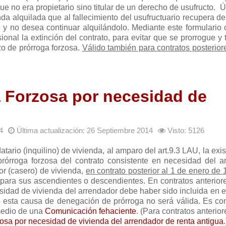
ue no era propietario sino titular de un derecho de usufructo. Út
da alquilada que al fallecimiento del usufructuario recupera d
 y no desea continuar alquilándolo. Mediante este formulario
onal la extinción del contrato, para evitar que se prorrogue y
zo de prórroga forzosa.
Válido también para contratos posterior
 Forzosa por necesidad de
4
Última actualización: 26 Septiembre 2014
Visto: 5126
atario (inquilino) de vivienda, al amparo del art.9.3 LAU, la exi
órroga forzosa del contrato consistente en necesidad del a
dor (casero) de vivienda,
en contrato posterior al 1 de enero de
o para sus ascendientes o descendientes. En contratos anterior
sidad de vivienda del arrendador debe haber sido incluida en e
 esta causa de denegación de prórroga no será válida. Es co
 medio de una
Comunicación fehaciente
. (Para contratos anterior
sa por necesidad de vivienda del arrendador de renta antigua
.