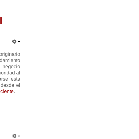
l
originario
ndamiento
de negocio
ioridad al
rse esta
s desde el
ciente
.