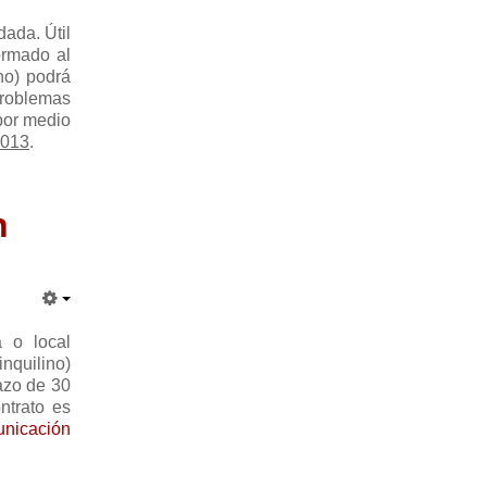
dada. Útil
ormado al
ino) podrá
 problemas
 por medio
2013
.
n
a o local
nquilino)
lazo de 30
ntrato es
nicación