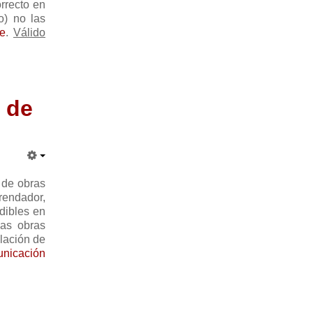
orrecto en
o) no las
e
.
Válido
s de
n de obras
rendador,
udibles en
las obras
elación de
nicación