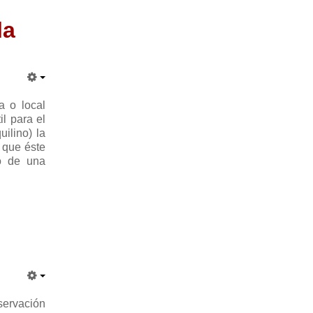
la
a o local
l para el
ilino) la
 que éste
io de una
servación