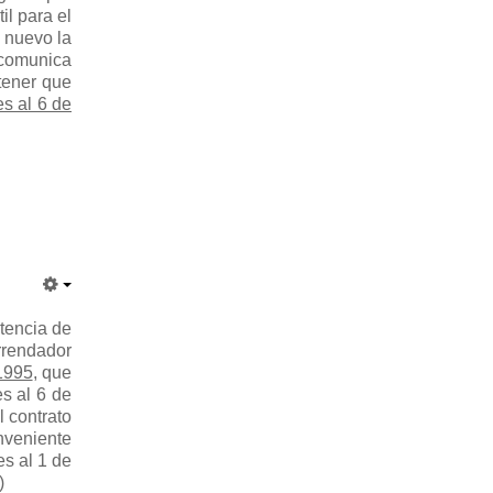
il para el
e nuevo la
 comunica
 tener que
es al 6 de
stencia de
rrendador
 1995
, que
es al 6 de
l contrato
nveniente
es al 1 de
)