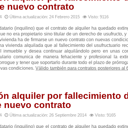
de nuevo contrato
4
Última actualización: 24 Febrero 2015
Visto: 9116
datario (inquilino) que el contrato de alquiler ha quedado exti
ue no era propietario sino titular de un derecho de usufructo, y
vivienda ha de firmarse un nuevo contrato con nuevas condicio
na vivienda alquilada que al fallecimiento del usufructuario r
l inmueble y desea continuar alquilándolo pero en unas co
mulario comunica de manera fehaciente y profesional la exti
rorrogue y tener que soportarlo durante todo el plazo de prórrog
evas condiciones.
Válido también para contratos posteriores al 
ón alquiler por fallecimiento 
e nuevo contrato
4
Última actualización: 26 Septiembre 2014
Visto: 9165
datario (inquilino) que el contrato de alquiler ha quedado exti