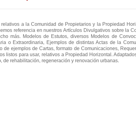
rimientos más habituales en materia de arrendamientos, clasif
 relativos a la Comunidad de Propietarios y la Propiedad Hori
es
7
a en la que fue firmado el contrato. Aquí encontrará mo
cemos referencia en nuestros Artículos Divulgativos sobre la 
go de renta en caso de impago, de desistimiento del con
ucho más. Modelos de Estutos, diversos Modelos de Convoc
ización del contrato de alquiler, de denegación de prórroga por
ria o Extraordinaria, Ejemplos de distintas Actas de la Com
da para sí, etc.
tipo de ejemplos de Cartas, formato de Comunicaciones, Requer
os listos para usar, relativos a Propiedad Horizontal. Adaptado
to
1
teriores al 6 de junio de 2013
o, de rehabilitación, regeneración y renovación urbanas.
6
es
5
eriores al 6 de junio de 2013
19
ad de Propietarios
2
renta antigua
13
ta de Propietarios
1