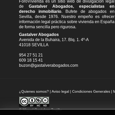
ForoVivienda es un sitio web de divulgación legal
de
Gastalver Abogados, especialistas en
derecho inmobiliario
. Bufete de
abogados en
Sevilla
, desde 1976. Nuestro empeño es ofrecer
información legal práctica sobre vivienda en España
de forma sencilla pero rigurosa.
Gastalver Abogados
Avenida de la Buhaira, 17. Blq. 1. 4º-A
41018
SEVILLA
954 27 51 21
609 18 15 41
buzon@gastalverabogados.com
¿Quienes somos?
|
Aviso legal
|
Condiciones Generales
|
©
Miguel Gastalver Trujillo