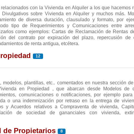
 relacionados con la Vivienda en Alquiler a los que hacemos r
os Divulgativos sobre Vivienda en Alquiler y muchos más. M
amiento de diversa duración, clausulado y formato, por ej
todo tipo de Requerimientos y Comunicaciones entre arre
ilizarlos como ejemplos: Cartas de Reclamación de Rentas de
ión del contrato por expiración del plazo, repercusión de
damientos de renta antigua, etcétera.
Propiedad
12
ivienda para destinarla a domicilio habitual le interesarán los 
, modelos, plantillas, etc.. comentados en nuestra sección de 
amiento
 Vivienda en Propiedad , que abarcan desde Modelos de c
De Vivienda
. Si no va a constituir el domicilio h
lino sino que va a usarlo sólo por poco tiempo, por una temp
mientos, comunicaciones o notificaciones, por ejemplo para
destinar a oficina, o a cualquier otro uso, le interesarán los 
nda o una indemnización por retraso en la entrega de vivie
miento
s y Acuerdos relativos a Compraventa de vivienda, Capit
De uso distinto a vivienda
. Si lo que quiere es alqu
da, por ejemplo una plaza de garaje, le interesarán
uidación de sociedad de gananciales con vivienda, exti
Otros Cont
es
 de Propietarios
38
8