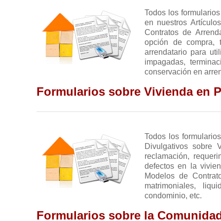
Todos los formularios
en nuestros Artícul
Contratos de Arrend
opción de compra, 
arrendatario para ut
impagadas, terminac
conservación en arren
Contratos de Arrendamiento
Formularios sobre Vivienda en 
17
Si va a alquilar una v
Todos los formularios
contrato de arrend
Divulgativos sobre
permanente del inqui
reclamación, requeri
ejemplo, o si lo va a 
defectos en la vivie
contrato de arrenda
Modelos de Contrato
distinto a una vivien
matrimoniales, liq
Arrendamiento
condominio, etc.
.
De vivienda
Requerimientos y comunicacion
Modelos de Contratos
Formularios sobre la Comunidad
11
5