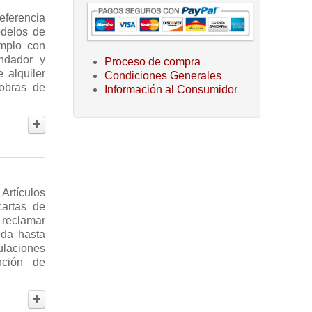
eferencia
odelos de
emplo con
ndador y
Proceso de compra
 alquiler
Condiciones Generales
 obras de
Información al Consumidor
modelos de
Artículos
artas de
abitual y
orada por
 reclamar
modelos de
nda hasta
ulaciones
iler algo
nción de
ratos de