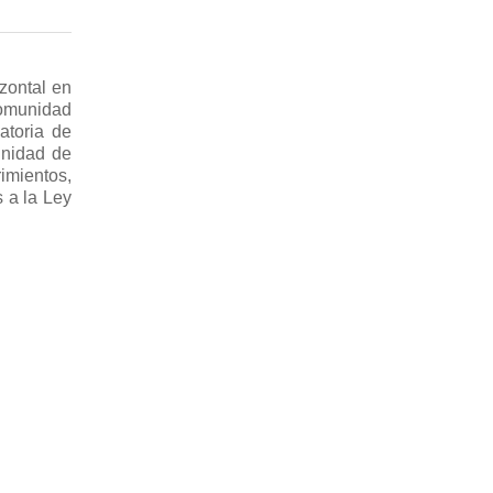
icados en
zontal en
delos de
Comunidad
trato, de
atoria de
 necesitar
unidad de
imientos,
s a la Ley