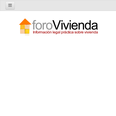
Inicio
Foro
Nuevo tema
Buscar en el foro
Categorías
Temas recientes
Reglas del Foro
Ayuda
Artículos
Artículos sobre Vivienda en Alquiler
Artículos sobre Vivienda en Propiedad
Artículos sobre la Comunidad de Propietarios