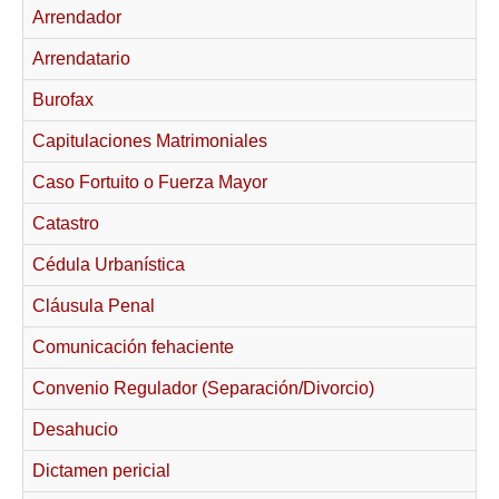
Modelos de Contratos
Arrendador
Requerimientos y comunicaciones
Arrendatario
Formularios sobre Propiedad Horizontal
Burofax
Modelos de Convocatoria de Junta de Propietarios
Modelos de Acta de Junta de Propietarios
Capitulaciones Matrimoniales
Requerimientos y comunicaciones
Caso Fortuito o Fuerza Mayor
Legislación
Catastro
Legislación sobre Arrendamientos Urbanos
Cédula Urbanística
Legislación sobre la Comunidad de Propietarios
Cláusula Penal
Legislación sobre Adquisición de Vivienda en Propiedad
Comunicación fehaciente
Legislación de interés práctico
Convenio Regulador (Separación/Divorcio)
Diccionario
Desahucio
Usuario
Dictamen pericial
Entrar / Salir