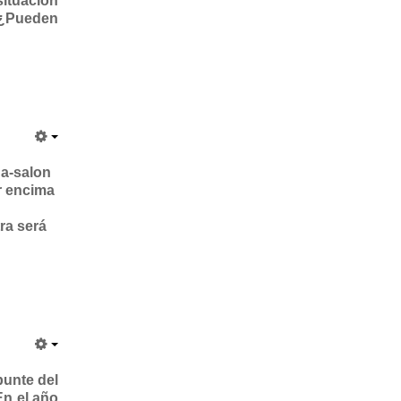
situación
. ¿Pueden
na-salon
r encima
ra será
punte del
En el año