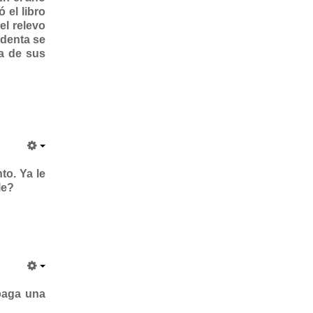
 el libro
el relevo
identa se
ra de sus
to. Ya le
le?
paga una