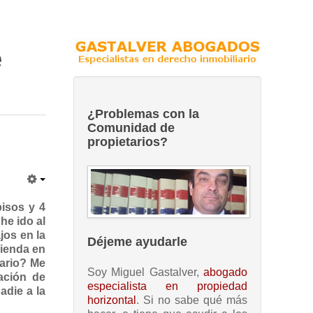
e
¿Problemas con la
Comunidad de
propietarios?
pisos y 4
he ido al
jos en la
Déjeme ayudarle
vienda en
tario? Me
Soy Miguel Gastalver,
abogado
cación de
especialista en propiedad
adie a la
horizontal
. Si no sabe qué más