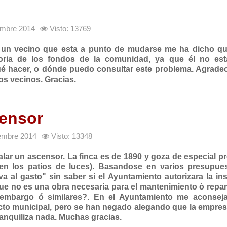
iembre 2014
Visto: 13769
y un vecino que esta a punto de mudarse me ha dicho qu
soria de los fondos de la comunidad, ya que él no est
qué hacer, o dónde puedo consultar este problema. Agrade
los vecinos. Gracias.
censor
iembre 2014
Visto: 13348
lar un ascensor. La finca es de 1890 y goza de especial p
 en los patios de luces). Basandose en varios presupue
 al gasto" sin saber si el Ayuntamiento autorizara la ins
ue no es una obra necesaria para el mantenimiento ò repa
o embargo ó similares?. En el Ayuntamiento me aconsej
ecto municipal, pero se han negado alegando que la empre
anquiliza nada. Muchas gracias.