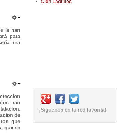
Cien Ladrillos
e le han
ará para
cería una
roteccion
stos han
talacion.
¡Síguenos en tu red favorita!
racion de
aron que
sa que se