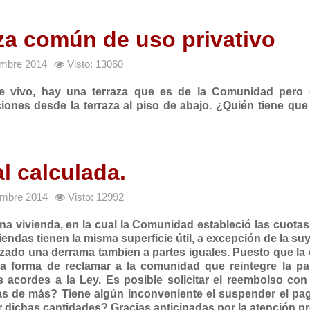
aza común de uso privativo
iembre 2014
Visto: 13060
 que vivo, hay una terraza que es de la Comunidad pero
iones desde la terraza al piso de abajo. ¿Quién tiene que
 calculada.
iembre 2014
Visto: 12992
una vivienda, en la cual la Comunidad estableció las cuotas
iendas tienen la misma superficie útil, a excepción de la su
izado una derrama tambien a partes iguales. Puesto que la
 la forma de reclamar a la comunidad que reintegre la pa
acordes a la Ley. Es posible solicitar el reembolso con
das de más? Tiene algún inconveniente el suspender el pa
dichas cantidades? Gracias anticipadas por la atención pr