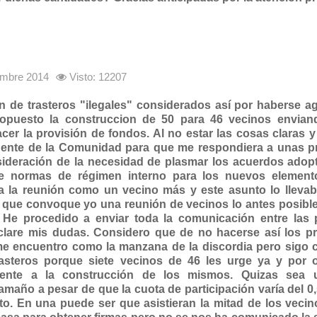
iembre 2014
Visto: 12207
n de trasteros "ilegales" considerados así por haberse a
opuesto la construccion de 50 para 46 vecinos envian
cer la provisión de fondos. Al no estar las cosas claras 
esidente de la Comunidad para que me respondiera a unas 
sideración de la necesidad de plasmar los acuerdos adop
e normas de régimen interno para los nuevos element
 a la reunión como un vecino más y este asunto lo llevab
. que convoque yo una reunión de vecinos lo antes posibl
 He procedido a enviar toda la comunicación entre las p
clare mis dudas. Considero que de no hacerse así los p
e encuentro como la manzana de la discordia pero sigo 
asteros porque siete vecinos de 46 les urge ya y por o
rmente a la construcción de los mismos. Quizas sea
amaño a pesar de que la cuota de participación varía del 0,5
to. En una puede ser que asistieran la mitad de los vecin