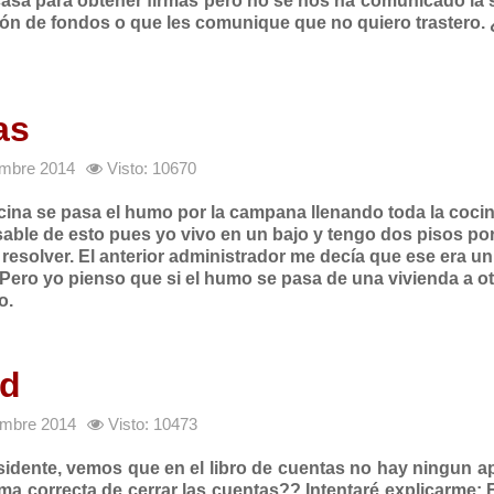
casa para obtener firmas pero no se nos ha comunicado la 
ión de fondos o que les comunique que no quiero trastero
as
iembre 2014
Visto: 10670
cina se pasa el humo por la campana llenando toda la coci
able de esto pues yo vivo en un bajo y tengo dos pisos po
resolver. El anterior administrador me decía que ese era un
 Pero yo pienso que si el humo se pasa de una vivienda a ot
o.
ad
iembre 2014
Visto: 10473
esidente, vemos que en el libro de cuentas no hay ningun a
forma correcta de cerrar las cuentas??
Intentaré explicarme: 