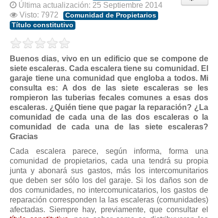
Modelos de Contratos
Última actualización: 25 Septiembre 2014
Visto: 7972
Requerimientos y comunicaciones
Comunidad de Propietarios
Título constitutivo
Formularios sobre Propiedad Horizontal
Modelos de Convocatoria de Junta de Propietarios
Buenos dias, vivo en un edificio que se compone de
Modelos de Acta de Junta de Propietarios
siete escaleras. Cada escalera tiene su comunidad. El
Requerimientos y comunicaciones
garaje tiene una comunidad que engloba a todos. Mi
consulta es: A dos de las siete escaleras se les
Legislación
rompieron las tuberias fecales comunes a esas dos
escaleras. ¿Quién tiene que pagar la reparación? ¿La
Legislación sobre Arrendamientos Urbanos
comunidad de cada una de las dos escaleras o la
Legislación sobre la Comunidad de Propietarios
comunidad de cada una de las siete escaleras?
Gracias
Legislación sobre Adquisición de Vivienda en Propiedad
Cada escalera parece, según informa, forma una
Legislación de interés práctico
comunidad de propietarios, cada una tendrá su propia
junta y abonará sus gastos, más los intercomunitarios
Diccionario
que deben ser sólo los del garaje. Si los daños son de
dos comunidades, no intercomunicatarios, los gastos de
Usuario
reparación corresponden la las escaleras (comunidades)
Entrar / Salir
afectadas. Siempre hay, previamente, que consultar el