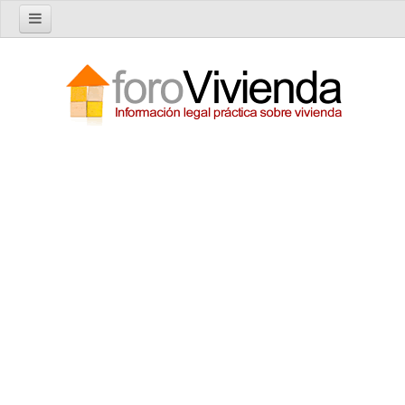
Inicio
Foro
Nuevo tema
Buscar en el foro
Categorías
Temas recientes
Reglas del Foro
Ayuda
Artículos
Artículos sobre Vivienda en Alquiler
Artículos sobre Vivienda en Propiedad
Artículos sobre la Comunidad de Propietarios