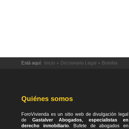
Está aquí:
Inicio
Diccionario Legal
Burofax
Quiénes somos
ForoVivienda es un sitio web de divulgación legal
de
Gastalver Abogados, especialistas en
derecho inmobiliario
. Bufete de
abogados en