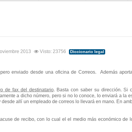
 Noviembre 2013
Visto: 23756
Diccionario legal
 pero enviado desde una oficina de Correos. Además apor
 de fax del destinatario
. Basta con saber su dirección. Si 
tamente a dicho número, pero si no lo conoce, lo enviará a la e
, y desde allí un empleado de correos lo llevará en mano. En a
 acuse de recibo, con lo cual el el medio más económico de l