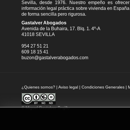
Sevilla
, desde 1976. Nuestro empeño es ofrecer
información legal práctica sobre vivienda en España
de forma sencilla pero rigurosa.
Gastalver Abogados
Avenida de la Buhaira, 17. Blq. 1. 4º-A
41018
SEVILLA
954 27 51 21
609 18 15 41
buzon@gastalverabogados.com
¿Quienes somos?
|
Aviso legal
|
Condiciones Generales
|
©
Miguel Gastalver Trujillo