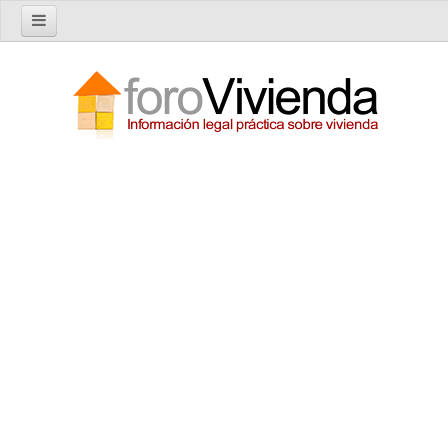
Inicio
Foro
Nuevo tema
Buscar en el foro
Categorías
Temas recientes
Reglas del Foro
Ayuda
Artículos
Artículos sobre Vivienda en Alquiler
Artículos sobre Vivienda en Propiedad
Artículos sobre la Comunidad de Propietarios