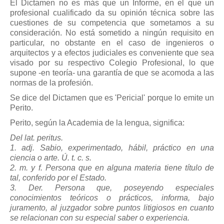
Modelos de Contratos
El Dictamen no es más que un Informe, en el que un
profesional cualificado da su opinión técnica sobre las
Requerimientos y comunicaciones
cuestiones de su competencia que sometamos a su
Formularios sobre Propiedad Horizontal
consideración. No está sometido a ningún requisito en
particular, no obstante en el caso de ingenieros o
Modelos de Convocatoria de Junta de Propietarios
arquitectos y a efectos judiciales es conveniente que sea
Modelos de Acta de Junta de Propietarios
visado por su respectivo Colegio Profesional, lo que
supone -en teoría- una garantía de que se acomoda a las
Requerimientos y comunicaciones
normas de la profesión.
Legislación
Se dice del Dictamen que es 'Pericial' porque lo emite un
Perito.
Legislación sobre Arrendamientos Urbanos
Perito, según la Academia de la lengua, significa:
Legislación sobre la Comunidad de Propietarios
Del lat. peritus.
Legislación sobre Adquisición de Vivienda en Propiedad
1. adj. Sabio, experimentado, hábil, práctico en una
ciencia o arte. Ú. t. c. s.
Legislación de interés práctico
2. m. y f. Persona que en alguna materia tiene título de
Diccionario
tal, conferido por el Estado.
3. Der. Persona que, poseyendo especiales
Usuario
conocimientos teóricos o prácticos, informa, bajo
juramento, al juzgador sobre puntos litigiosos en cuanto
Entrar / Salir
se relacionan con su especial saber o experiencia.