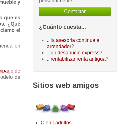
personalmente.
nmueble y
Contactar
go que es
nos. ¿Qué
¿Cuánto cuesta...
eclamo el
.
..la
asesoría continua al
vienda en
arrendador
?
...un
desahucio express
?
.
..
rentabilizar renta antigua
?
 impago de
modelo de
Sitios web amigos
Cien Ladrillos