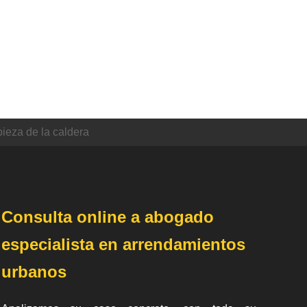
ieza de la caldera
Consulta online a abogado
especialista en arrendamientos
urbanos