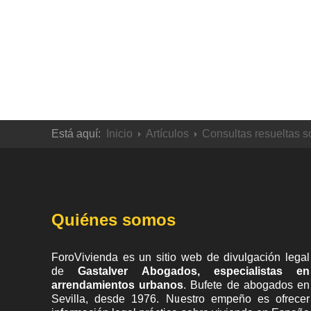
Está aquí:
Inicio
Artículos
Consultas resueltas s
Quiénes somos
ForoVivienda es un sitio web de divulgación legal
de
Gastalver Abogados, especialistas en
arrendamientos urbanos
. Bufete de
abogados en
Sevilla
, desde 1976. Nuestro empeño es ofrecer