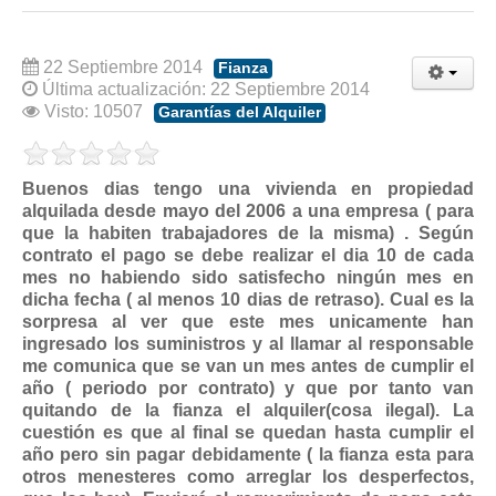
Modelos de Contratos
Requerimientos y comunicaciones
22 Septiembre 2014
Formularios sobre Propiedad Horizontal
Fianza
Última actualización: 22 Septiembre 2014
Modelos de Convocatoria de Junta de Propietarios
Visto: 10507
Garantías del Alquiler
Modelos de Acta de Junta de Propietarios
Requerimientos y comunicaciones
Buenos dias tengo una vivienda en propiedad
Legislación
alquilada desde mayo del 2006 a una empresa ( para
que la habiten trabajadores de la misma) . Según
Legislación sobre Arrendamientos Urbanos
contrato el pago se debe realizar el dia 10 de cada
mes no habiendo sido satisfecho ningún mes en
Legislación sobre la Comunidad de Propietarios
dicha fecha ( al menos 10 dias de retraso). Cual es la
Legislación sobre Adquisición de Vivienda en Propiedad
sorpresa al ver que este mes unicamente han
ingresado los suministros y al llamar al responsable
Legislación de interés práctico
me comunica que se van un mes antes de cumplir el
año ( periodo por contrato) y que por tanto van
Diccionario
quitando de la fianza el alquiler(cosa ilegal). La
cuestión es que al final se quedan hasta cumplir el
Usuario
año pero sin pagar debidamente ( la fianza esta para
Entrar / Salir
otros menesteres como arreglar los desperfectos,