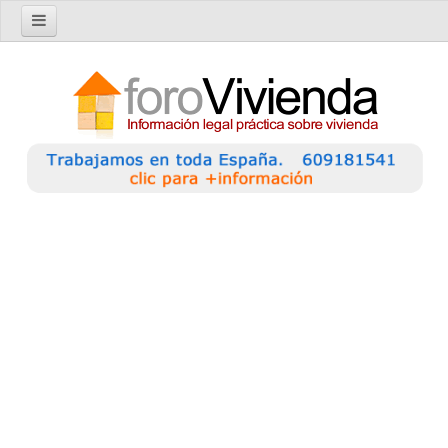
Inicio
Foro
Nuevo tema
Buscar en el foro
Categorías
Temas recientes
Reglas del Foro
Ayuda
Artículos
Artículos sobre Vivienda en Alquiler
Artículos sobre Vivienda en Propiedad
Artículos sobre la Comunidad de Propietarios