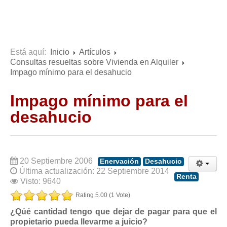
Consultas resueltas sobre Vivienda en Alquiler
Consultas resueltas sobre Vivienda en Propiedad
Consultas resueltas sobre la Comunidad de Propietarios
Está aquí:
Inicio
Artículos
Formularios
Consultas resueltas sobre Vivienda en Alquiler
Formularios de Arrendamientos Urbanos
Impago mínimo para el desahucio
Contratos de Arrendamiento
Impago mínimo para el
De vivienda
desahucio
De uso distinto al de vivienda
Otros contratos de Arrendamiento
Requerimientos y comunicaciones
20 Septiembre 2006
Enervación
Desahucio
Para contratos posteriores al 6 de junio de 2013
Última actualización: 22 Septiembre 2014
Renta
Para contratos anteriores al 6 de junio de 2013
Visto: 9640
Rating 5.00 (1 Vote)
Para contratos de Renta Antigua
¿Qúé cantidad tengo que dejar de pagar para que el
Formularios sobre Vivienda en Propiedad
propietario pueda llevarme a juicio?