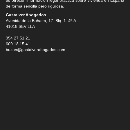
es ofrecer información legal práctica sobre vivienda en España
de forma sencilla pero rigurosa.
Gastalver Abogados
Avenida de la Buhaira, 17. Blq. 1. 4º-A
41018
SEVILLA
954 27 51 21
609 18 15 41
buzon@gastalverabogados.com