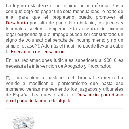
Modelos de Contratos
La ley no establece ni un mínimo ni un máximo. Basta
Requerimientos y comunicaciones
con que deje de pagar una sola mensualidad, o parte de
ella, para que el propietario pueda promover el
Formularios sobre Propiedad Horizontal
Desahucio
por falta de pago. No obstante, los jueces y
Modelos de Convocatoria de Junta de Propietarios
tribunales suelen atemperar esta ausencia de mínimo
legal exigiendo que el impago pueda ser considerado un
Modelos de Acta de Junta de Propietarios
signo de voluntad deliberada de incumpimiento y no un
Requerimientos y comunicaciones
simple retraso(*). Además el inquilino puede llevar a cabo
la
Enervación del Desahucio
.
Legislación
En las reclamaciones judiciales superiores a 900 € es
Legislación sobre Arrendamientos Urbanos
necesaria la intervención de Abogado y Procurador.
Legislación sobre la Comunidad de Propietarios
(*) Una sentencia posterior del Tribunal Supremo ha
Legislación sobre Adquisición de Vivienda en Propiedad
venido a modificar el planteamiento que hasta ese
momento venían manteniendo los juzgados y tribunales
Legislación de interés práctico
de España. Lea nuestro artículo "
Desahucio por retraso
en el pago de la renta de alquiler
"
Diccionario
Usuario
Entrar / Salir