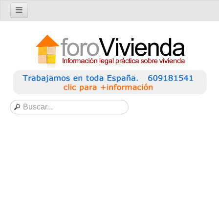
Inicio
Foro
Nuevo tema
Buscar en el foro
Categorías
Temas recientes
Reglas del Foro
Ayuda
Artículos
Artículos sobre Vivienda en Alquiler
Artículos sobre Vivienda en Propiedad
Artículos sobre la Comunidad de Propietarios