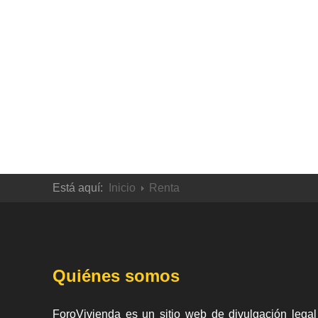
Está aquí:
Inicio
Renta
Quiénes somos
ForoVivienda es un sitio web de divulgación legal