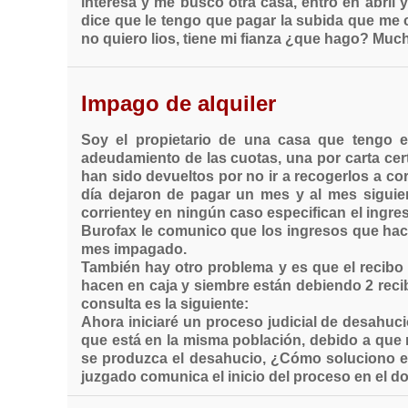
interesa y me busco otra casa, entro en abril
dice que le tengo que pagar la subida que me 
no quiero lios, tiene mi fianza ¿que hago? Muc
Impago de alquiler
Soy el propietario de una casa que tengo 
adeudamiento de las cuotas, una por carta cert
han sido devueltos por no ir a recogerlos a cor
día dejaron de pagar un mes y al mes siguien
corrientey en ningún caso especifican el ingre
Burofax le comunico que los ingresos que hac
mes impagado.
También hay otro problema y es que el recibo 
hacen en caja y siembre están debiendo 2 recibo
consulta es la siguiente:
Ahora iniciaré un proceso judicial de desahuci
que está en la misma población, debido a que 
se produzca el desahucio, ¿Cómo soluciono el 
juzgado comunica el inicio del proceso en el do