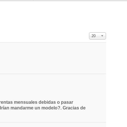
Cantidad a mostra
20
s rentas mensuales debidas o pasar
¿podrían mandarme un modelo?. Gracias de