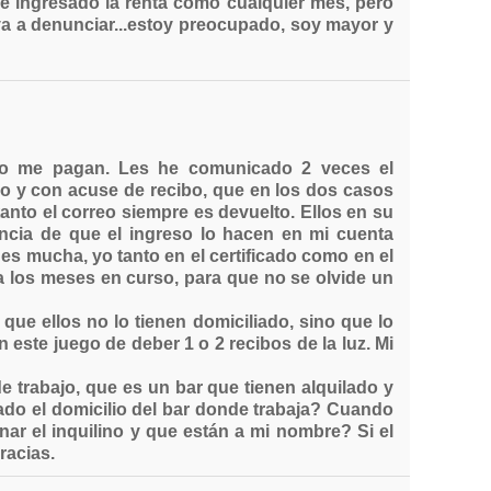
He ingresado la renta como cualquier mes, pero
va a denunciar...estoy preocupado, soy mayor y
 no me pagan. Les he comunicado 2 veces el
ado y con acuse de recibo, que en los dos casos
tanto el correo siempre es devuelto. Ellos en su
ancia de que el ingreso lo hacen en mi cuenta
es mucha, yo tanto en el certificado como en el
 los meses en curso, para que no se olvide un
ue ellos no lo tienen domiciliado, sino que lo
 este juego de deber 1 o 2 recibos de la luz. Mi
e trabajo, que es un bar que tienen alquilado y
ado el domicilio del bar donde trabaja? Cuando
ar el inquilino y que están a mi nombre? Si el
racias.