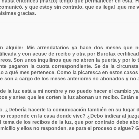
 y hasta entonces (marzo) tengo que permanecer en esta. 
comunicó, y que estoy sin contrato, que es ilegal ,que me 
hisimas gracias.
en alquiler. Mis arrendatarios ya hace dos meses que
ificada y con acuse de recibo y otra por Burofax certific
reos. Son unos inquilinos que no abren la puerta y por lo 
te pagaron la cuota correspondiente. Se da la circunst
so a qué mes pertenece. Como la picaresca en estos casos 
e son a cargo de los meses anteriores no abonados y no a
de la luz está a mi nombre y no puedo hacer el cambio ya q
s y antes que les corten la luz abonan un recibo. Están en
o. ¿Debería hacerle la comunicación también en su lugar d
no responde en la casa donde vive? ¿Debo indicar al juzg
tema de los recibos de la luz, que por contrato debe abon
micilio y ellos no responden, se para el proceso o sigue? G