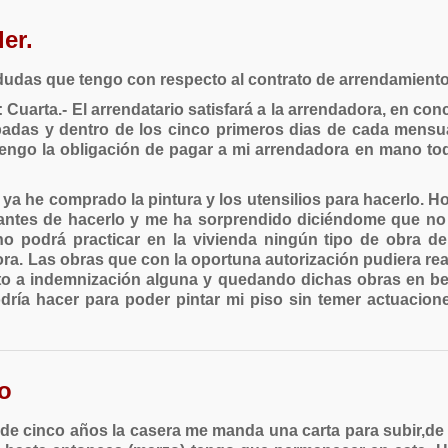
er.
dudas que tengo con respecto al contrato de arrendamiento
Cuarta.- El arrendatario satisfará a la arrendadora, en concept
das y dentro de los cinco primeros dias de cada mensuali
s: ¿Tengo la obligación de pagar a mi arrendadora en mano 
o ya he comprado la pintura y los utensilios para hacerlo. 
 antes de hacerlo y me ha sorprendido diciéndome que n
 no podrá practicar en la vivienda ningún tipo de obra d
a. Las obras que con la oportuna autorización pudiera real
trato a indemnización alguna y quedando dichas obras en be
dría hacer para poder pintar mi piso sin temer actuacio
co
o de cinco años la casera me manda una carta para subir,de