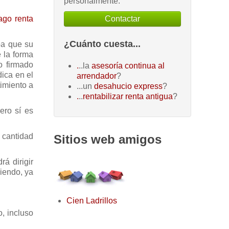
personalmente.
Contactar
ago renta
¿Cuánto cuesta...
pa que su
 la forma
o firmado
.
..la
asesoría continua al
dica en el
arrendador
?
imiento a
...un
desahucio express
?
.
..
rentabilizar renta antigua
?
ero sí es
 cantidad
Sitios web amigos
á dirigir
diendo, ya
Cien Ladrillos
o, incluso