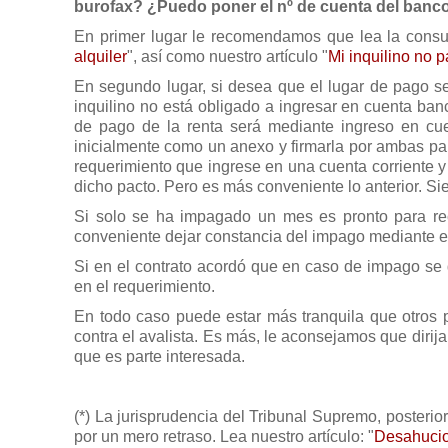
burofax? ¿Puedo poner el nº de cuenta del banco
En primer lugar le recomendamos que lea la consult
alquiler
", así como nuestro artículo "
Mi inquilino no 
En segundo lugar, si desea que el lugar de pago se
inquilino no está obligado a ingresar en cuenta ban
de pago de la renta será mediante ingreso en cue
inicialmente como un anexo y firmarla por ambas part
requerimiento que ingrese en una cuenta corriente y
dicho pacto. Pero es más conveniente lo anterior. Si
Si solo se ha impagado un mes es pronto para recl
conveniente dejar constancia del impago mediante el 
Si en el contrato acordó que en caso de impago se 
en el requerimiento.
En todo caso puede estar más tranquila que otros p
contra el avalista. Es más, le aconsejamos que diri
que es parte interesada.
(*) La jurisprudencia del Tribunal Supremo, posterio
por un mero retraso. Lea nuestro artículo: "
Desahucio 