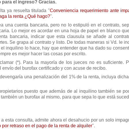
 para el ingreso? Gracias.
a ya resuelta titulada "
Conveniencia requerimiento ante imp
paga la renta ¿Qué hago?
".
a una cuenta bancaria, pero no lo estipuló en el contrato, se
caria. Lo mejor es acordar en una hoja de papel en blanco que
nta bancaria, indicar que esta clausula se añade al contrat
es. Se grapa al contrato y listo. De todas maneras si Vd. le in
 el inquilino lo hace, hay que entender que ha dado su consent
empre es mejor hacer las cosas por escrito.
amar (*). Para la mayoría de los jueces no es suficiente. P
envío del burofax certificado y con acuse de recibo.
devengaría una penalización del 1% de la renta, incluya dicha
ropietarios puesto que además de al inquilino también se podr
ja también un burofax al mismo, para que sepa lo que está suce
r a esta consulta, admite ahora el desahucio por un solo impag
por retraso en el pago de la renta de alquiler
".