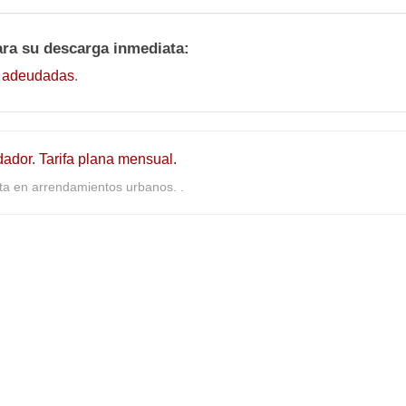
ara su descarga inmediata:
s adeudadas
.
dador. Tarifa plana mensual.
a en arrendamientos urbanos. .