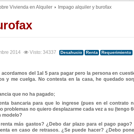
obre Vivienda en Alquiler
Impago alquiler y burofax
urofax
embre 2014
Visto: 34337
Desahucio
Renta
Requerimiento
o acordamos del 1al 5 para pagar pero la persona en cuest
onos y me cuelga. No contesta en la casa, he quedado sor
ancia que no ha pagado;
enta bancaria para que lo ingrese (pues en el contrato 
go problemas no quiero desplazarme cada vez a su (tengo 6
un modelo?
 renta más gastos? ¿Debo dar plazo para el pago pago?
 renta en caso de retrasos. ¿Se puede hacer? ¿Debo poner