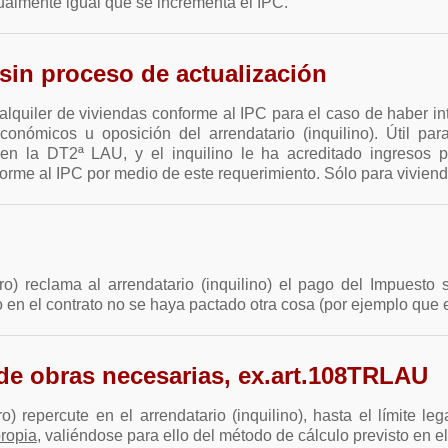
ualmente igual que se incrementa el IPC.
 sin proceso de actualización
 alquiler de viviendas conforme al IPC para el caso de haber in
económicos u oposición del arrendatario (inquilino). Útil pa
ta en la DT2ª LAU, y el inquilino le ha acreditado ingresos
forme al IPC por medio de este requerimiento. Sólo para viviend
o) reclama al arrendatario (inquilino) el pago del Impuesto 
en el contrato no se haya pactado otra cosa (por ejemplo que el
de obras necesarias, ex.art.108TRLAU
) repercute en el arrendatario (inquilino), hasta el límite l
propia
, valiéndose para ello del método de cálculo previsto en e