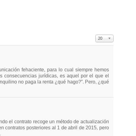
Cantidad a mostra
20
unicación fehaciente, para lo cual siempre hemos
s consecuencias jurídicas, es aquel por el que el
inquilino no paga la renta ¿qué hago?”. Pero, ¿qué
ando el contrato recoge un método de actualización
 en contratos posteriores al 1 de abril de 2015, pero
.