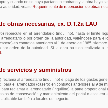
pre y cuando no se haya pactado lo contrario y la obra haya sido
la autoridad, véase
Requerimiento de repercusión de obras nec
e obras necesarias, ex. D.T.2a LAU
) repercute en el arrendatario (inquilino), hasta el límite l
e arrendatario o por orden de la autoridad
, valiéndose para ell
casero) en contratos anteriores al 1 de enero de 1985, siempre
o por orden de la autoridad. Si la obra ha sido realizada a i
U
.
e servicios y suministros
 reclama al arrendatario (inquilino) el pago de los gastos gen
til para el arrendador (casero)
en contratos anteriores al 9 de 
 para reclamar al arrendatario (inquilino) la parte proporciona
gastos de conservación y mantenimiento del portal o escalera -
, aplicable también a locales de negocio.