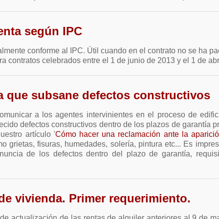
renta según IPC
almente conforme al IPC. Útil cuando en el contrato no se ha pa
a contratos celebrados entre el 1 de junio de 2013 y el 1 de abr
a que subsane defectos constructivos
municar a los agentes intervinientes en el proceso de edific
ecido defectos constructivos dentro de los plazos de garantía p
estro artículo '
Cómo hacer una reclamación ante la aparició
 grietas, fisuras, humedades, solería, pintura etc... Es impr
cia de los defectos dentro del plazo de garantía, requisit
de vivienda. Primer requerimiento.
de actualización de las rentas de alquiler anteriores al 9 de m