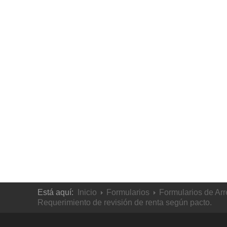
Está aquí:
Inicio
Formularios
Formularios de Ar
Requerimiento de revisión de renta según pacto.