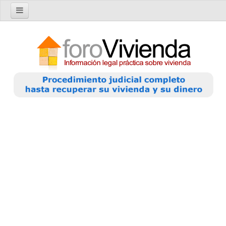
Inicio
Foro
Nuevo tema
Buscar en el foro
Categorías
Temas recientes
Reglas del Foro
Ayuda
Artículos
Artículos sobre Vivienda en Alquiler
Artículos sobre Vivienda en Propiedad
Artículos sobre la Comunidad de Propietarios