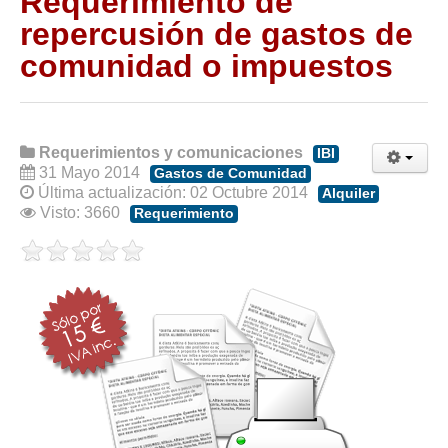
Requerimiento de
Modelos de Contratos
repercusión de gastos de
Requerimientos y comunicaciones
comunidad o impuestos
Formularios sobre Propiedad Horizontal
Modelos de Convocatoria de Junta de Propietarios
Modelos de Acta de Junta de Propietarios
Requerimientos y comunicaciones
Requerimientos y comunicaciones
IBI
31 Mayo 2014
Gastos de Comunidad
Legislación
Última actualización: 02 Octubre 2014
Alquiler
Visto: 3660
Requerimiento
Legislación sobre Arrendamientos Urbanos
Legislación sobre la Comunidad de Propietarios
Legislación sobre Adquisición de Vivienda en Propiedad
Legislación de interés práctico
Diccionario
Usuario
Entrar / Salir