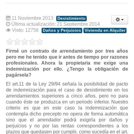
Modelos de Contratos
Requerimientos y comunicaciones
11 Noviembre 2013
Formularios sobre Propiedad Horizontal
Desistimiento
Última actualización: 21 Septiembre 2014
Modelos de Convocatoria de Junta de Propietarios
Visto: 12756
Daños y Perjuicios
Vivienda en Alquiler
Modelos de Acta de Junta de Propietarios
Requerimientos y comunicaciones
Firmé un contrato de arrendamiento por tres años
Legislación
pero me he tenido que ir antes de tiempo por razones
profesionales. Ahora la propietaria me exige una
Legislación sobre Arrendamientos Urbanos
indemnización por ello. ¿Tengo la obligación de
pagársela?
Legislación sobre la Comunidad de Propietarios
El art.11 de la Ley 29/94 señala la posibilidad de pacto
Legislación sobre Adquisición de Vivienda en Propiedad
de indemnización para el caso de desistimiento en los
Legislación de interés práctico
arrendamientos superiores a cinco años, pero no para
cuando éste se produzca en un periodo inferior. Nuestro
Diccionario
criterio es que en este caso la indemnización que
contempla dicho precepto no opera de forma automática
Usuario
sino que el arrendador podrá exigirla por daños y
perjuicios y no por las rentas correspondientes a los
Entrar / Salir
plazos que quedasen por cumplir, como sucedía en el art.