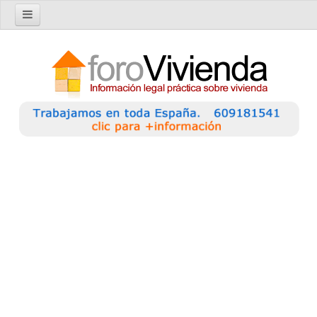
Inicio
Foro
Nuevo tema
Buscar en el foro
Categorías
Temas recientes
Reglas del Foro
Ayuda
Artículos
Artículos sobre Vivienda en Alquiler
Artículos sobre Vivienda en Propiedad
Artículos sobre la Comunidad de Propietarios