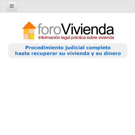
Inicio
Foro
Nuevo tema
Buscar en el foro
Categorías
Temas recientes
Reglas del Foro
Ayuda
Artículos
Artículos sobre Vivienda en Alquiler
Artículos sobre Vivienda en Propiedad
Artículos sobre la Comunidad de Propietarios