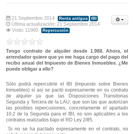
Modelos de Contratos
Requerimientos y comunicaciones
21 Septiembre 2014
Formularios sobre Propiedad Horizontal
Renta antigua
IBI
Última actualización: 21 Septiembre 2014
Modelos de Convocatoria de Junta de Propietarios
Visto: 11900
Repercusión
Modelos de Acta de Junta de Propietarios
Requerimientos y comunicaciones
Tengo contrato de alquiler desde 1.988. Ahora, el
Legislación
arrendador quiere que yo me haga cargo del pago del
recibo anual del Impuesto de Bienes Inmuebles. ¿Me
Legislación sobre Arrendamientos Urbanos
puede obligar a ello?
Legislación sobre la Comunidad de Propietarios
Sólo podrá repercutirle el IBI (Impuesto sobre Bienes
Legislación sobre Adquisición de Vivienda en Propiedad
Inmuebles) sí así se pactó expresamente en su contrato
Legislación de interés práctico
de alquiler ya que las Disposiciones Transitorias
Segunda y Tercera de la LAU, que son las que autorizan
Diccionario
las posibles repercusiones, concretamente el apartado
10.2 de la Segunda para el IBI, no son aplicables a los
Usuario
contratos realizados bajo el RD Ley 2/85.
Entrar / Salir
Si no se ha pactado expresamente en el contrato, no