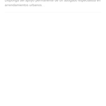
Disponga del apoyo permanente de un abogado especialista en
arrendamientos urbanos. .