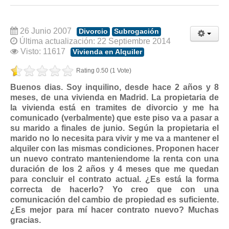
Modelos de Contratos
Requerimientos y comunicaciones
26 Junio 2007
Formularios sobre Propiedad Horizontal
Divorcio
Subrogación
Última actualización: 22 Septiembre 2014
Modelos de Convocatoria de Junta de Propietarios
Visto: 11617
Vivienda en Alquiler
Modelos de Acta de Junta de Propietarios
Rating 0.50 (1 Vote)
Requerimientos y comunicaciones
Buenos dias. Soy inquilino, desde hace 2 años y 8
Legislación
meses, de una vivienda en Madrid. La propietaria de
la vivienda está en tramites de divorcio y me ha
Legislación sobre Arrendamientos Urbanos
comunicado (verbalmente) que este piso va a pasar a
su marido a finales de junio. Según la propietaria el
Legislación sobre la Comunidad de Propietarios
marido no lo necesita para vivir y me va a mantener el
Legislación sobre Adquisición de Vivienda en Propiedad
alquiler con las mismas condiciones. Proponen hacer
un nuevo contrato manteniendome la renta con una
Legislación de interés práctico
duración de los 2 años y 4 meses que me quedan
para concluir el contrato actual. ¿Es está la forma
Diccionario
correcta de hacerlo? Yo creo que con una
comunicación del cambio de propiedad es suficiente.
Usuario
¿Es mejor para mí hacer contrato nuevo? Muchas
Entrar / Salir
gracias.