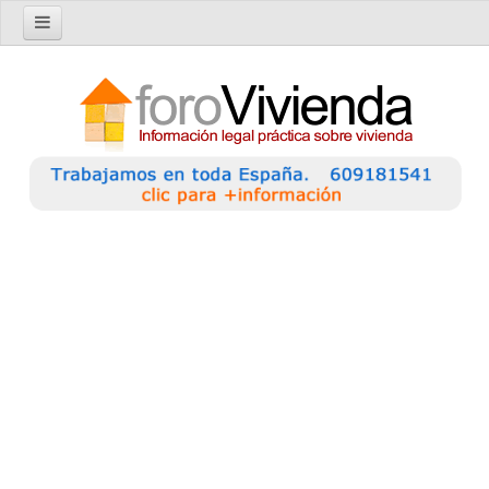
Inicio
Foro
Nuevo tema
Buscar en el foro
Categorías
Temas recientes
Reglas del Foro
Ayuda
Artículos
Artículos sobre Vivienda en Alquiler
Artículos sobre Vivienda en Propiedad
Artículos sobre la Comunidad de Propietarios