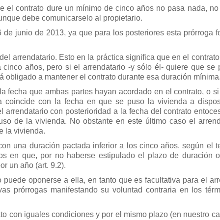
ue el contrato dure un mínimo de cinco años no pasa nada, no 
Aunque debe comunicarselo al propietario.
de junio de 2013, ya que para los posteriores esta prórroga f
l arrendatario. Esto en la práctica significa que en el contrat
a cinco años, pero si el arrendatario -y sólo él- quiere que se
tá obligado a mantener el contrato durante esa duración mínima
a fecha que ambas partes hayan acordado en el contrato, o si
a coincide con la fecha en que se puso la vivienda a dispos
l arrendatario con posterioridad a la fecha del contrato entoce
so de la vivienda. No obstante en este último caso el arrend
 la vivienda.
 con una duración pactada inferior a los cinco años, según el t
atos en que, por no haberse estipulado el plazo de duración o
r un año (art. 9.2).
 puede oponerse a ella, en tanto que es facultativa para el ar
as prórrogas manifestando su voluntad contraria en los tér
to con iguales condiciones y por el mismo plazo (en nuestro ca