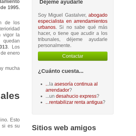
Déjeme ayudarle
damiento
 de 1995.
Soy Miguel Gastalver,
abogado
especialista en arrendamientos
n de los
urbanos
. Si no sabe qué más
erioridad
hacer, o tiene que acudir a los
 vigor la
tribunales, déjeme ayudarle
l quedan
personalmente.
013
. Los
 de enero
Contactar
hay mucha
¿Cuánto cuesta...
.
..la
asesoría continua al
arrendador
?
ales
...un
desahucio express
?
.
..
rentabilizar renta antigua
?
ino. Esto
 si es su
Sitios web amigos