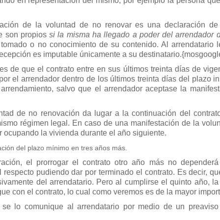
uando en representación del mismo, por ejemplo la persona que
ación de la voluntad de no renovar es una declaración de
 le son propios
si la misma ha llegado a poder del arrendador d
tomado o no conocimiento de su contenido. Al arrendatario l
 recepción es imputable únicamente a su destinatario.{mosgoogl
es de que el contrato entre en sus últimos treinta días de vig
r el arrendador dentro de los últimos treinta días del plazo in
l arrendamiento, salvo que el arrendador aceptase la manifest
ntad de no renovación da lugar a la continuación del contrat
ismo régimen legal. En caso de una manifestación de la volun
ar ocupando la vivienda durante el año siguiente.
ción del plazo mínimo en tres años más.
ción, el prorrogar el contrato otro año más no dependerá
l respecto pudiendo dar por terminado el contrato. Es decir, q
vamente del arrendatario. Pero al cumplirse el quinto año, la 
igue con el contrato, lo cual como veremos es de la mayor impor
e se lo comunique al arrendatario por medio de un preavis