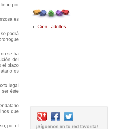
tiene por
orzosa es
Cien Ladrillos
o se podrá
 prorrogue
.
 no se ha
ición del
s el plazo
atario es
exto legal
 ser éste
rendatario
minos que
so, por el
¡Síguenos en tu red favorita!