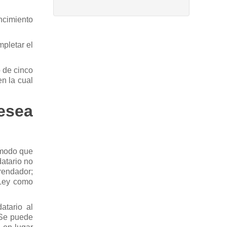
encimiento
pletar el
o de cinco
en la cual
esea
e modo que
datario no
rrendador;
a Ley como
atario al
 Se puede