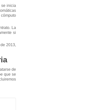
 se inicia
tomáticas
n cómputo
ntrato. La
amente si
 de 2013,
ia
ratarse de
be que se
cluiremos