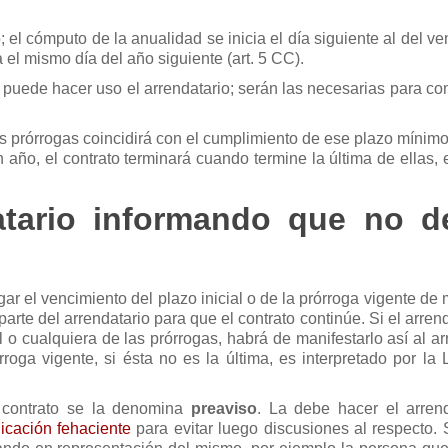
 el cómputo de la anualidad se inicia el día siguiente al del v
a el mismo día del año siguiente (art. 5 CC).
uede hacer uso el arrendatario; serán las necesarias para com
.
las prórrogas coincidirá con el cumplimiento de ese plazo mínim
un año, el contrato terminará cuando termine la última de ellas, 
datario informando que no d
gar el vencimiento del plazo inicial o de la prórroga vigente d
rte del arrendatario para que el contrato continúe. Si el arren
ial o cualquiera de las prórrogas, habrá de manifestarlo así al a
órroga vigente, si ésta no es la última, es interpretado por l
 contrato se la denomina
preaviso
. La debe hacer el arrend
cación fehaciente
para evitar luego discusiones al respecto.