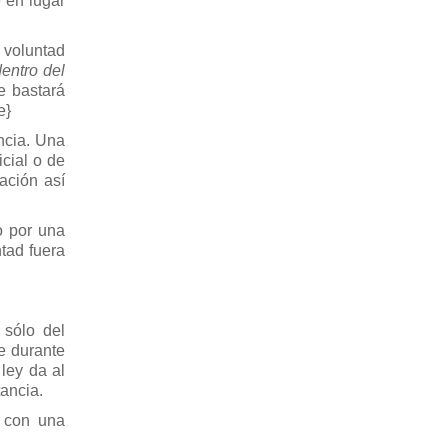
 en lugar
 voluntad
entro del
e bastará
e}
encia. Una
icial o de
ación así
o por una
tad fuera
 sólo del
ue durante
ley da al
tancia.
o con una