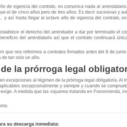
año de vigencia del contrato, no comunica nada al arrendatario,
e el de cinco años pero de tres años. Es decir sucesivas y au
, y así hasta llegar al octavo año de vigencia del contrato, e
restablece el derecho del arrendador a dar por terminado el co
eneficio del arrendatario así que el contrato continuará únic
en que nos referimos a contratos firmados antes del 6 de junio
s de tan solo un año.
e la prórroga legal obligator
 excepciones al régimen de la prórroga legal obligatoria. Al t
n aplicables excepcionalmente y siempre y cuando se comprue
 exige. A medida que las vayamos tratando en Forovivienda, in
smo.
ara su descarga inmediata: