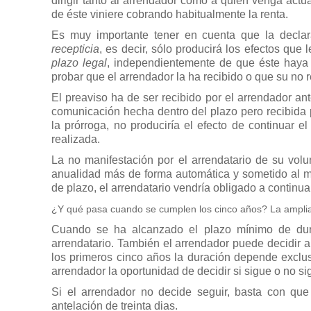
dirigir tanto al arrendador como a quien venga act
de éste viniere cobrando habitualmente la renta.
Es muy importante tener en cuenta que la declar
recepticia
, es decir, sólo producirá los efectos que
plazo legal
, independientemente de que éste haya 
probar que el arrendador la ha recibido o que su no
El preaviso ha de ser recibido por el arrendador ant
comunicación hecha dentro del plazo pero recibida po
la prórroga, no produciría el efecto de continuar e
realizada.
La no manifestación por el arrendatario de su volu
anualidad más de forma automática y sometido al m
de plazo, el arrendatario vendría obligado a continu
¿Y qué pasa cuando se cumplen los cinco años? La amplia
Cuando se ha alcanzado el plazo mínimo de dura
arrendatario. También el arrendador puede decidir a
los primeros cinco años la duración depende exclusi
arrendador la oportunidad de decidir si sigue o no s
Si el arrendador no decide seguir, basta con qu
antelación de treinta dias.