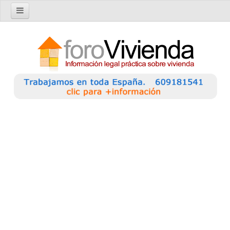
Inicio
Foro
Nuevo tema
Buscar en el foro
Categorías
Temas recientes
Reglas del Foro
Ayuda
Artículos
Artículos sobre Vivienda en Alquiler
Artículos sobre Vivienda en Propiedad
Artículos sobre la Comunidad de Propietarios