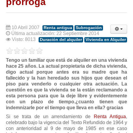
prorroga
Modelos de Contratos
Requerimientos y comunicaciones
Formularios sobre Propiedad Horizontal
Modelos de Convocatoria de Junta de Propietarios
10 Abril 2007
Renta antigua
Subrogación
Última actualización: 22 Septiembre 2014
Modelos de Acta de Junta de Propietarios
Visto: 8013
Duración del alquiler
Vivienda en Alquiler
Requerimientos y comunicaciones
Legislación
Tengo un familiar que está de alquiler en una vivienda
hace 25 años. La actual propietaria de dicha vivienda,
Legislación sobre Arrendamientos Urbanos
digo actual porque antes era su madre que ha
Legislación sobre la Comunidad de Propietarios
fallecido y la han heredado sus hijos que desean el
piso para venderlo o cualquier otra actuación. La
Legislación sobre Adquisición de Vivienda en Propiedad
cuestión es que la vivienda se la están reclamando a
Legislación de interés práctico
esta persona para que la deje libre y evidentemente
con un plazo de tiempo.¿cuanto tienen que
Diccionario
indemnizarle por el tiempo que lleva en ella? gracias
Si se trata de un arrendamiento de
Renta Antigua
,
Usuario
celebrado bajo la vigencia del Texto Refundido de 1964 y
Entrar / Salir
con anterioridad al 9 de mayo de 1985 en ese caso