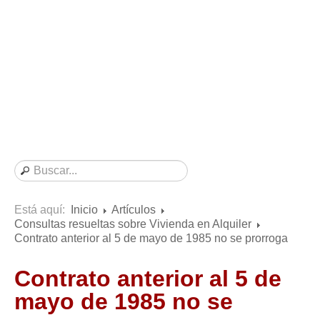
Consultas resueltas sobre Vivienda en Alquiler
Consultas resueltas sobre Vivienda en Propiedad
Consultas resueltas sobre la Comunidad de Propietarios
Formularios
Formularios de Arrendamientos Urbanos
Contratos de Arrendamiento
De vivienda
De uso distinto al de vivienda
Otros contratos de Arrendamiento
Está aquí:
Inicio
Artículos
Requerimientos y comunicaciones
Consultas resueltas sobre Vivienda en Alquiler
Para contratos posteriores al 6 de junio de 2013
Contrato anterior al 5 de mayo de 1985 no se prorroga
Para contratos anteriores al 6 de junio de 2013
Contrato anterior al 5 de
Para contratos de Renta Antigua
mayo de 1985 no se
Formularios sobre Vivienda en Propiedad