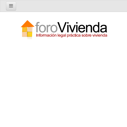
Inicio
Foro
Nuevo tema
Buscar en el foro
Categorías
Temas recientes
Reglas del Foro
Ayuda
Artículos
Artículos sobre Vivienda en Alquiler
Artículos sobre Vivienda en Propiedad
Artículos sobre la Comunidad de Propietarios