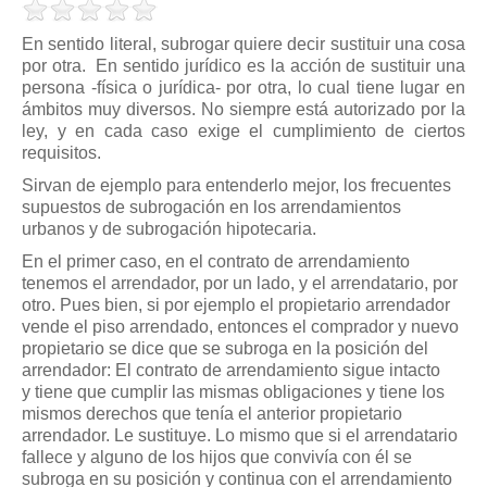
Modelos de Contratos
Requerimientos y comunicaciones
En sentido literal, subrogar quiere decir sustituir una cosa
por otra. En sentido jurídico es la acción de sustituir una
Formularios sobre Propiedad Horizontal
persona -física o jurídica- por otra, lo cual tiene lugar en
Modelos de Convocatoria de Junta de Propietarios
ámbitos muy diversos. No siempre está autorizado por la
ley, y en cada caso exige el cumplimiento de ciertos
Modelos de Acta de Junta de Propietarios
requisitos.
Requerimientos y comunicaciones
Sirvan de ejemplo para entenderlo mejor, los frecuentes
Legislación
supuestos de subrogación en los arrendamientos
urbanos y de subrogación hipotecaria.
Legislación sobre Arrendamientos Urbanos
En el primer caso, en el contrato de arrendamiento
Legislación sobre la Comunidad de Propietarios
tenemos el arrendador, por un lado, y el arrendatario, por
otro. Pues bien, si por ejemplo el propietario arrendador
Legislación sobre Adquisición de Vivienda en Propiedad
vende el piso arrendado, entonces el comprador y nuevo
Legislación de interés práctico
propietario se dice que se subroga en la posición del
arrendador: El contrato de arrendamiento sigue intacto
Diccionario
y tiene que cumplir las mismas obligaciones y tiene los
mismos derechos que tenía el anterior propietario
Usuario
arrendador. Le sustituye. Lo mismo que si el arrendatario
fallece y alguno de los hijos que convivía con él se
Entrar / Salir
subroga en su posición y continua con el arrendamiento