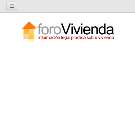
Inicio
Foro
Nuevo tema
Buscar en el foro
Categorías
Temas recientes
Reglas del Foro
Ayuda
Artículos
Artículos sobre Vivienda en Alquiler
Artículos sobre Vivienda en Propiedad
Artículos sobre la Comunidad de Propietarios