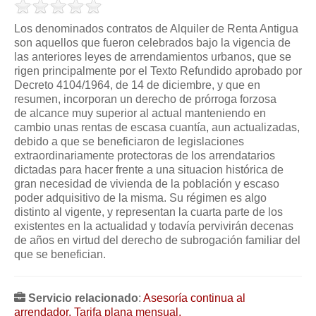
Modelos de Contratos
Requerimientos y comunicaciones
Los denominados contratos de Alquiler de Renta Antigua
son aquellos que fueron celebrados bajo la vigencia de
Formularios sobre Propiedad Horizontal
las anteriores leyes de arrendamientos urbanos, que se
Modelos de Convocatoria de Junta de Propietarios
rigen principalmente por el Texto Refundido aprobado por
Decreto 4104/1964, de 14 de diciembre, y que en
Modelos de Acta de Junta de Propietarios
resumen, incorporan un derecho de prórroga forzosa
Requerimientos y comunicaciones
de alcance muy superior al actual manteniendo en
cambio unas rentas de escasa cuantía, aun actualizadas,
Legislación
debido a que se beneficiaron de legislaciones
extraordinariamente protectoras de los arrendatarios
Legislación sobre Arrendamientos Urbanos
dictadas para hacer frente a una situacion histórica de
Legislación sobre la Comunidad de Propietarios
gran necesidad de vivienda de la población y escaso
poder adquisitivo de la misma. Su régimen es algo
Legislación sobre Adquisición de Vivienda en Propiedad
distinto al vigente, y representan la cuarta parte de los
Legislación de interés práctico
existentes en la actualidad y todavía pervivirán decenas
de años en virtud del derecho de subrogación familiar del
Diccionario
que se benefician.
Usuario
Servicio relacionado
:
Asesoría continua al
Entrar / Salir
arrendador. Tarifa plana mensual.