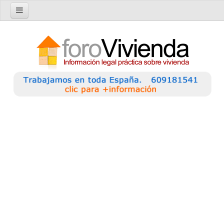
Inicio
Foro
Nuevo tema
Buscar en el foro
Categorías
Temas recientes
Reglas del Foro
Ayuda
Artículos
Artículos sobre Vivienda en Alquiler
Artículos sobre Vivienda en Propiedad
Artículos sobre la Comunidad de Propietarios