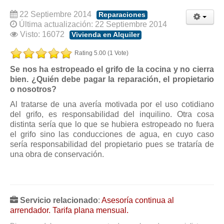
Modelos de Contratos
22 Septiembre 2014
Reparaciones
Requerimientos y comunicaciones
Última actualización: 22 Septiembre 2014
Formularios sobre Propiedad Horizontal
Visto: 16072
Vivienda en Alquiler
Modelos de Convocatoria de Junta de Propietarios
Rating 5.00 (1 Vote)
Modelos de Acta de Junta de Propietarios
Se nos ha estropeado el grifo de la cocina y no cierra
Requerimientos y comunicaciones
bien. ¿Quién debe pagar la reparación, el propietario
o nosotros?
Legislación
Al tratarse de una avería motivada por el uso cotidiano
Legislación sobre Arrendamientos Urbanos
del grifo, es responsabilidad del inquilino. Otra cosa
distinta sería que lo que se hubiera estropeado no fuera
Legislación sobre la Comunidad de Propietarios
el grifo sino las conducciones de agua, en cuyo caso
Legislación sobre Adquisición de Vivienda en Propiedad
sería responsabilidad del propietario pues se trataría de
una obra de conservación.
Legislación de interés práctico
Diccionario
Usuario
Servicio relacionado
:
Asesoría continua al
arrendador. Tarifa plana mensual.
Entrar / Salir