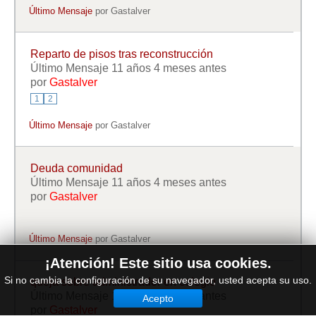
Último Mensaje
por
Gastalver
Reparto de pisos tras reconstrucción
Último Mensaje 11 años 4 meses antes
por
Gastalver
1
2
Último Mensaje
por
Gastalver
Deuda comunidad
Último Mensaje 11 años 4 meses antes
por
Gastalver
Último Mensaje
por
Gastalver
¡Atención! Este sitio usa cookies.
Si no cambia la configuración de su navegador, usted acepta su uso.
queja sobre administrador en colegio
Último Mensaje 11 años 5 meses antes
Acepto
por
Gastalver