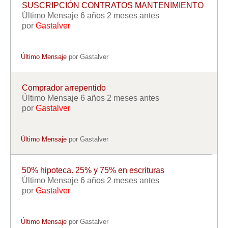
Modelos de Contratos
SUSCRIPCIÓN CONTRATOS MANTENIMIENTO
Último Mensaje 6 años 2 meses antes
Requerimientos y comunicaciones
por
Gastalver
Formularios sobre Propiedad Horizontal
Modelos de Convocatoria de Junta de Propietarios
Último Mensaje
por
Gastalver
Modelos de Acta de Junta de Propietarios
Requerimientos y comunicaciones
Comprador arrepentido
Legislación
Último Mensaje 6 años 2 meses antes
por
Gastalver
Legislación sobre Arrendamientos Urbanos
Legislación sobre la Comunidad de Propietarios
Último Mensaje
por
Gastalver
Legislación sobre Adquisición de Vivienda en Propiedad
Legislación de interés práctico
50% hipoteca. 25% y 75% en escrituras
Diccionario
Último Mensaje 6 años 2 meses antes
por
Gastalver
Usuario
Entrar / Salir
Último Mensaje
por
Gastalver