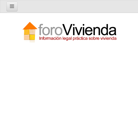
Inicio
Foro
Nuevo tema
Buscar en el foro
Categorías
Temas recientes
Reglas del Foro
Ayuda
Artículos
Artículos sobre Vivienda en Alquiler
Artículos sobre Vivienda en Propiedad
Artículos sobre la Comunidad de Propietarios