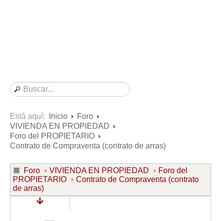
Consultas resueltas sobre Vivienda en Alquiler
Consultas resueltas sobre Vivienda en Propiedad
Consultas resueltas sobre la Comunidad de Propietarios
Formularios
Formularios de Arrendamientos Urbanos
Contratos de Arrendamiento
De vivienda
De uso distinto al de vivienda
Está aquí:
Inicio
Foro
VIVIENDA EN PROPIEDAD
Otros contratos de Arrendamiento
Foro del PROPIETARIO
Requerimientos y comunicaciones
Contrato de Compraventa (contrato de arras)
Para contratos posteriores al 6 de junio de 2013
Foro
VIVIENDA EN PROPIEDAD
Foro del
Para contratos anteriores al 6 de junio de 2013
PROPIETARIO
Contrato de Compraventa (contrato
de arras)
Para contratos de Renta Antigua
Formularios sobre Vivienda en Propiedad