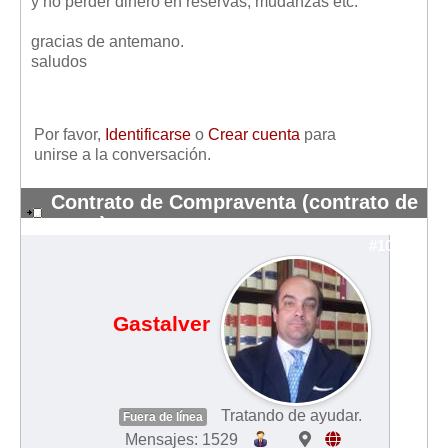
y no perder dinero en reservas, mudanzas etc.
gracias de antemano.
saludos
Por favor,
Identificarse
o
Crear cuenta
para
unirse a la conversación.
Contrato de Compraventa (contrato de
arras)
#10595
Gastalver
Tratando de ayudar.
Fuera de línea
Mensajes: 1529