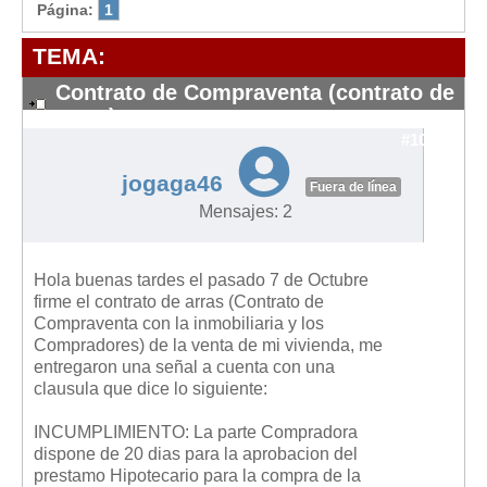
Modelos de Contratos
Página:
1
Requerimientos y comunicaciones
TEMA:
Formularios sobre Propiedad Horizontal
Contrato de Compraventa (contrato de
Modelos de Convocatoria de Junta de Propietarios
arras)
Modelos de Acta de Junta de Propietarios
#10594
Requerimientos y comunicaciones
jogaga46
Fuera de línea
Legislación
Mensajes: 2
Legislación sobre Arrendamientos Urbanos
Legislación sobre la Comunidad de Propietarios
Hola buenas tardes el pasado 7 de Octubre
firme el contrato de arras (Contrato de
Legislación sobre Adquisición de Vivienda en Propiedad
Compraventa con la inmobiliaria y los
Compradores) de la venta de mi vivienda, me
Legislación de interés práctico
entregaron una señal a cuenta con una
Diccionario
clausula que dice lo siguiente:
Usuario
INCUMPLIMIENTO: La parte Compradora
dispone de 20 dias para la aprobacion del
Entrar / Salir
prestamo Hipotecario para la compra de la