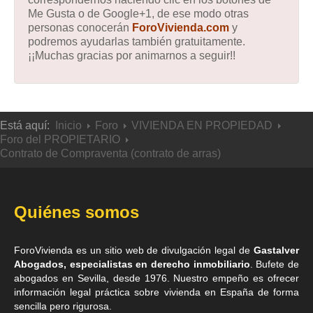
Me Gusta o de Google+1, de ese modo otras
personas conocerán
ForoVivienda.com
y
podremos ayudarlas también gratuitamente.
¡¡Muchas gracias por animarnos a seguir!!
Está aquí:
Inicio
Foro
VIVIENDA EN PROPIEDAD
Foro del PROPIETARIO
Contrato de Compraventa (contrato de arras)
Quiénes somos
ForoVivienda es un sitio web de divulgación legal de
Gastalver
Abogados, especialistas en derecho inmobiliario
. Bufete de
abogados en Sevilla
, desde 1976. Nuestro empeño es ofrecer
información legal práctica sobre vivienda en España de forma
sencilla pero rigurosa.