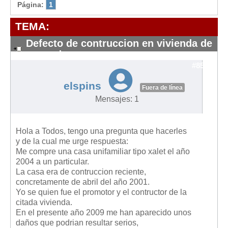
Modelos de Contratos
Página:
1
Requerimientos y comunicaciones
TEMA:
Formularios sobre Propiedad Horizontal
Defecto de contruccion en vivienda de
Modelos de Convocatoria de Junta de Propietarios
segunda mano
Modelos de Acta de Junta de Propietarios
#8542
Requerimientos y comunicaciones
elspins
Fuera de línea
Legislación
Mensajes: 1
Legislación sobre Arrendamientos Urbanos
Legislación sobre la Comunidad de Propietarios
Hola a Todos, tengo una pregunta que hacerles
y de la cual me urge respuesta:
Legislación sobre Adquisición de Vivienda en Propiedad
Me compre una casa unifamiliar tipo xalet el año
2004 a un particular.
Legislación de interés práctico
La casa era de contruccion reciente,
Diccionario
concretamente de abril del año 2001.
Yo se quien fue el promotor y el contructor de la
Usuario
citada vivienda.
En el presente año 2009 me han aparecido unos
Entrar / Salir
daños que podrian resultar serios,