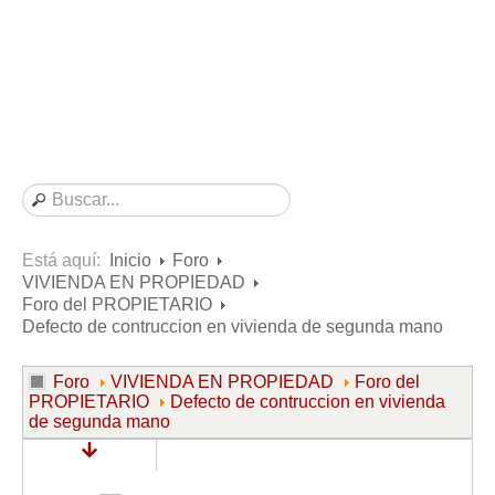
Consultas resueltas sobre Vivienda en Alquiler
Consultas resueltas sobre Vivienda en Propiedad
Consultas resueltas sobre la Comunidad de Propietarios
Formularios
Formularios de Arrendamientos Urbanos
Contratos de Arrendamiento
De vivienda
De uso distinto al de vivienda
Está aquí:
Inicio
Foro
VIVIENDA EN PROPIEDAD
Otros contratos de Arrendamiento
Foro del PROPIETARIO
Requerimientos y comunicaciones
Defecto de contruccion en vivienda de segunda mano
Para contratos posteriores al 6 de junio de 2013
Foro
VIVIENDA EN PROPIEDAD
Foro del
Para contratos anteriores al 6 de junio de 2013
PROPIETARIO
Defecto de contruccion en vivienda
de segunda mano
Para contratos de Renta Antigua
Formularios sobre Vivienda en Propiedad