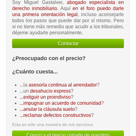
Soy Miguel Gastalver,
abogado especialista en
derecho inmobiliario
. Aquí
en el foro puedo darle
una primera orientación legal
, incluso aconsejarle
todos los pasos que puede dar por sí mismo. Pero
si no tiene más remedio que acudir a los tribunales,
déjeme ayudarle personalmente.
Contactar
¿Preocupado con el precio?
¿Cuánto cuesta...
.
..la
asesoría continua al arrendador
?
...un
desahucio express
?
...extiguir un proindiviso
?
...impugnar un acuerdo de comunidad
?
...anular la cláusula suelo
?
...reclamar defectos constructivos
?
Esta es sólo una muestra de mis servicios.
Conozca el precio cerrado de nuestros