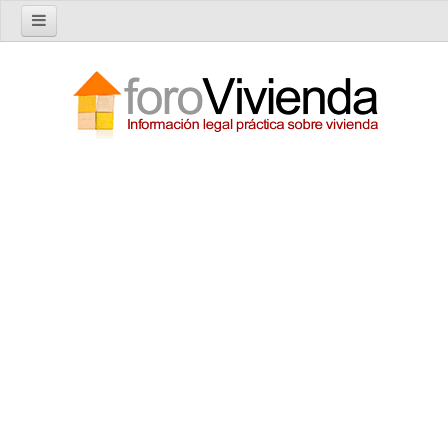
Inicio
Foro
Nuevo tema
Buscar en el foro
Categorías
Temas recientes
Reglas del Foro
Ayuda
Artículos
Artículos sobre Vivienda en Alquiler
Artículos sobre Vivienda en Propiedad
Artículos sobre la Comunidad de Propietarios