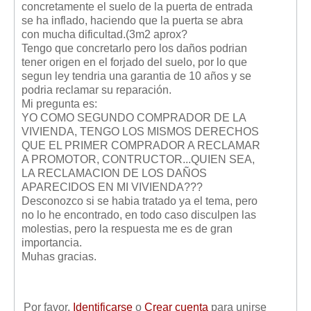
concretamente el suelo de la puerta de entrada
Mis boletines
se ha inflado, haciendo que la puerta se abra
con mucha dificultad.(3m2 aprox?
Tengo que concretarlo pero los daños podrian
tener origen en el forjado del suelo, por lo que
segun ley tendria una garantia de 10 años y se
podria reclamar su reparación.
Mi pregunta es:
YO COMO SEGUNDO COMPRADOR DE LA
VIVIENDA, TENGO LOS MISMOS DERECHOS
QUE EL PRIMER COMPRADOR A RECLAMAR
A PROMOTOR, CONTRUCTOR...QUIEN SEA,
LA RECLAMACION DE LOS DAÑOS
APARECIDOS EN MI VIVIENDA???
Desconozco si se habia tratado ya el tema, pero
no lo he encontrado, en todo caso disculpen las
molestias, pero la respuesta me es de gran
importancia.
Muhas gracias.
Por favor,
Identificarse
o
Crear cuenta
para unirse