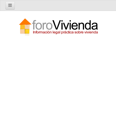
Inicio
Foro
Nuevo tema
Buscar en el foro
Categorías
Temas recientes
Reglas del Foro
Ayuda
Artículos
Artículos sobre Vivienda en Alquiler
Artículos sobre Vivienda en Propiedad
Artículos sobre la Comunidad de Propietarios