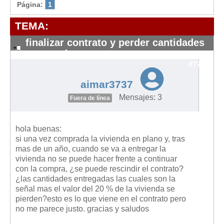
Modelos de Contratos
Página:
1
Requerimientos y comunicaciones
TEMA:
Formularios sobre Propiedad Horizontal
finalizar contrato y perder cantidades
Modelos de Convocatoria de Junta de Propietarios
entregadas
Modelos de Acta de Junta de Propietarios
#7749
Requerimientos y comunicaciones
aimar3737
Legislación
Mensajes: 3
Fuera de línea
Legislación sobre Arrendamientos Urbanos
Legislación sobre la Comunidad de Propietarios
hola buenas:
si una vez comprada la vivienda en plano y, tras
Legislación sobre Adquisición de Vivienda en Propiedad
mas de un año, cuando se va a entregar la
vivienda no se puede hacer frente a continuar
Legislación de interés práctico
con la compra, ¿se puede rescindir el contrato?
Diccionario
¿las cantidades entregadas las cuales son la
señal mas el valor del 20 % de la vivienda se
Usuario
pierden?esto es lo que viene en el contrato pero
no me parece justo. gracias y saludos
Entrar / Salir