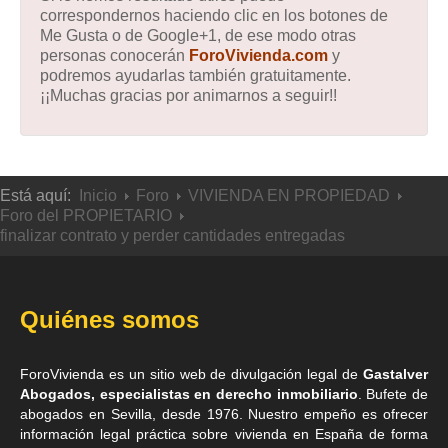
correspondernos haciendo clic en los botones de
Me Gusta o de Google+1, de ese modo otras
personas conocerán
ForoVivienda.com
y
podremos ayudarlas también gratuitamente.
¡¡Muchas gracias por animarnos a seguir!!
Está aquí:
Inicio
Foro
VIVIENDA EN PROPIEDAD
Foro del PROPIETARIO
finalizar contrato y perder cantidades entregadas
Quiénes somos
ForoVivienda es un sitio web de divulgación legal de
Gastalver
Abogados, especialistas en derecho inmobiliario
. Bufete de
abogados en Sevilla
, desde 1976. Nuestro empeño es ofrecer
información legal práctica sobre vivienda en España de forma