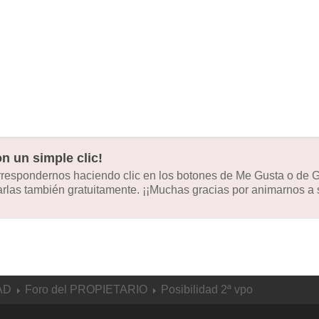
n un simple clic!
orrespondernos haciendo clic en los botones de Me Gusta o de
las también gratuitamente. ¡¡Muchas gracias por animarnos a s
AD
Foro del PROPIETARIO
Posibilidad 2ª vpo