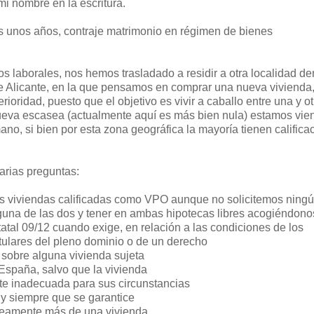
i nombre en la escritura.
s unos años, contraje matrimonio en régimen de bienes
os laborales, nos hemos trasladado a residir a otra localidad de
e Alicante, en la que pensamos en comprar una nueva vivienda,
rioridad, puesto que el objetivo es vivir a caballo entre una y ot
ueva escasea (actualmente aquí es más bien nula) estamos vie
o, si bien por esta zona geográfica la mayoría tienen califica
arias preguntas:
os viviendas calificadas como VPO aunque no solicitemos ning
guna de las dos y tener en ambas hipotecas libres acogiéndono
statal 09/12 cuando exige, en relación a las condiciones de los
tulares del pleno dominio o de un derecho
e sobre alguna vivienda sujeta
 España, salvo que la vivienda
te inadecuada para sus circunstancias
 y siempre que se garantice
eamente más de una vivienda