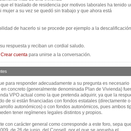
que el traslado de residencia por motivos laborales ha tenido u
i mujer a su vez se quedó sin trabajo y que ahora está
ilidad de hacerlo si se procede por ejemplo a la descalificació
su respuesta y reciban un cordial saludo.
o
Crear cuenta
para unirse a la conversación.
ntes
que para responder adecuadamente a su pregunta es necesario
 en concreto (generalmente denominada Plan de Vivienda) fue
ienda VPO actual como la que pretenda adquirir, ya que la respu
o de si están financiadas con fondos estatales (directamente o
arrollo autonómicos) o con fondos autonómicos, pues ambos ti
eden tener regímenes legales distintos y propios.
te con carácter general como corresponde a este foro, sepa que
2009, de 26 de junio, del Consell, por el que se aprueba el