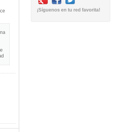
¡Síguenos en tu red favorita!
ece
una
de
ad