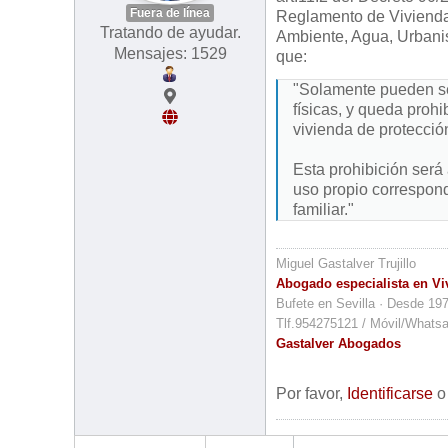
Fuera de línea
Reglamento de Vivienda
Tratando de ayudar.
Ambiente, Agua, Urbani
Mensajes: 1529
que:
"Solamente pueden ser
físicas, y queda prohi
vivienda de protecció
Esta prohibición será 
uso propio correspond
familiar."
Miguel Gastalver Trujillo
Abogado especialista en Vi
Bufete en Sevilla · Desde 19
Tlf.954275121 / Móvil/Whats
Gastalver Abogados
Por favor,
Identificarse