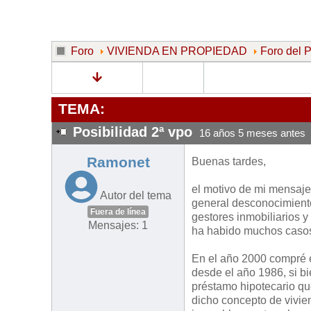
Foro
VIVIENDA EN PROPIEDAD
Foro del
TEMA:
Posibilidad 2ª vpo
16 años 5 meses antes
Ramonet
Buenas tardes,
el motivo de mi mensaje
Autor del tema
general desconocimiento
Fuera de línea
gestores inmobiliarios y
Mensajes: 1
ha habido muchos casos 
En el año 2000 compré e
desde el año 1986, si bi
préstamo hipotecario qu
dicho concepto de vivie