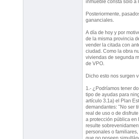
inmueble consta solo a m
Posteriormente, pasado
gananciales.
A día de hoy y por motiv
de la misma provincia d
vender la citada con ante
ciudad. Como la obra n
viviendas de segunda man
de VPO.
Dicho esto nos surgen v
1.- ¿Podríamos tener d
tipo de ayudas para nin
artículo 3.1a) el Plan E
demandantes: "No ser ti
real de uso o de disfrut
a protección pública en
resulte sobrevenidamen
personales o familiares,
que no poseen simultán