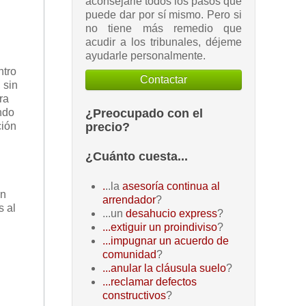
aconsejarle todos los pasos que
puede dar por sí mismo. Pero si
no tiene más remedio que
acudir a los tribunales, déjeme
ayudarle personalmente.
ntro
Contactar
 sin
ra
¿Preocupado con el
ndo
precio?
ción
¿Cuánto cuesta...
.
..la
asesoría continua al
ún
arrendador
?
s al
...un
desahucio express
?
...extiguir un proindiviso
?
...impugnar un acuerdo de
comunidad
?
...anular la cláusula suelo
?
...reclamar defectos
constructivos
?