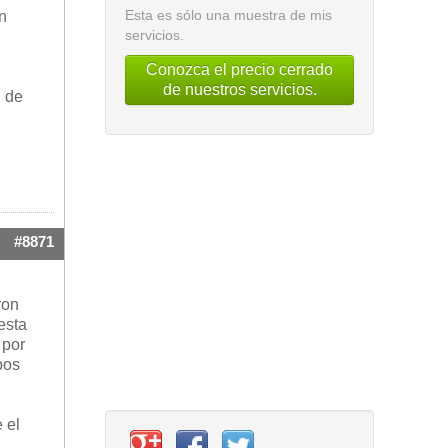
Esta es sólo una muestra de mis
n
servicios.
Conozca el precio cerrado
de nuestros servicios.
n de
#8871
ron
esta
 por
pos
 el