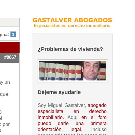
gina:
1
¿Problemas de vivienda?
#8867
ay un
Déjeme ayudarle
 que
Soy Miguel Gastalver,
abogado
especialista en derecho
O
inmobiliario
. Aquí
en el foro
el
puedo darle una primera
o por
orientación legal
, incluso
o