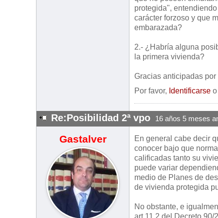
protegida", entendiendo 
carácter forzoso y que m
embarazada?
2.- ¿Habría alguna posib
la primera vivienda?
Gracias anticipadas por 
Por favor,
Identificarse
Re:Posibilidad 2ª vpo
16 años 5 meses a
Gastalver
En general cabe decir 
conocer bajo que norma
calificadas tanto su viv
puede variar dependiend
medio de Planes de des
de vivienda protegida pu
No obstante, e igualmen
art.11.2 del Decreto 90/