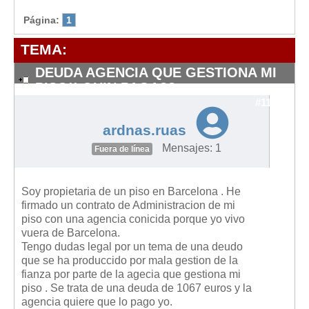
Modelos de Contratos
Página:
1
Requerimientos y comunicaciones
Formularios sobre Propiedad Horizontal
TEMA:
Modelos de Convocatoria de Junta de Propietarios
DEUDA AGENCIA QUE GESTIONA MI
Modelos de Acta de Junta de Propietarios
PISO!! QUIN PAGA??
#11332
Requerimientos y comunicaciones
ardnas.ruas
Legislación
Mensajes: 1
Fuera de línea
Legislación sobre Arrendamientos Urbanos
Legislación sobre la Comunidad de Propietarios
Soy propietaria de un piso en Barcelona . He
Legislación sobre Adquisición de Vivienda en Propiedad
firmado un contrato de Administracion de mi
piso con una agencia conicida porque yo vivo
Legislación de interés práctico
vuera de Barcelona.
Diccionario
Tengo dudas legal por un tema de una deudo
que se ha produccido por mala gestion de la
Usuario
fianza por parte de la agecia que gestiona mi
piso . Se trata de una deuda de 1067 euros y la
Entrar / Salir
agencia quiere que lo pago yo.