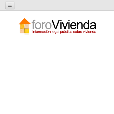
Inicio
Foro
Nuevo tema
Buscar en el foro
Categorías
Temas recientes
Reglas del Foro
Ayuda
Artículos
Artículos sobre Vivienda en Alquiler
Artículos sobre Vivienda en Propiedad
Artículos sobre la Comunidad de Propietarios