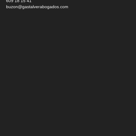
609 18 15 41
buzon@gastalverabogados.com