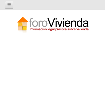
Inicio
Foro
Nuevo tema
Buscar en el foro
Categorías
Temas recientes
Reglas del Foro
Ayuda
Artículos
Artículos sobre Vivienda en Alquiler
Artículos sobre Vivienda en Propiedad
Artículos sobre la Comunidad de Propietarios