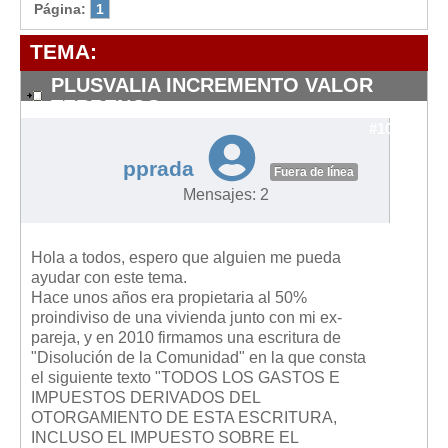
Modelos de Contratos
Página:
1
Requerimientos y comunicaciones
TEMA:
Formularios sobre Propiedad Horizontal
PLUSVALIA INCREMENTO VALOR
Modelos de Convocatoria de Junta de Propietarios
TERRENOS
Modelos de Acta de Junta de Propietarios
#10525
Requerimientos y comunicaciones
pprada
Fuera de línea
Legislación
Mensajes: 2
Legislación sobre Arrendamientos Urbanos
Legislación sobre la Comunidad de Propietarios
Hola a todos, espero que alguien me pueda
ayudar con este tema.
Legislación sobre Adquisición de Vivienda en Propiedad
Hace unos años era propietaria al 50%
proindiviso de una vivienda junto con mi ex-
Legislación de interés práctico
pareja, y en 2010 firmamos una escritura de
Diccionario
"Disolución de la Comunidad" en la que consta
el siguiente texto "TODOS LOS GASTOS E
Usuario
IMPUESTOS DERIVADOS DEL
OTORGAMIENTO DE ESTA ESCRITURA,
Entrar / Salir
INCLUSO EL IMPUESTO SOBRE EL