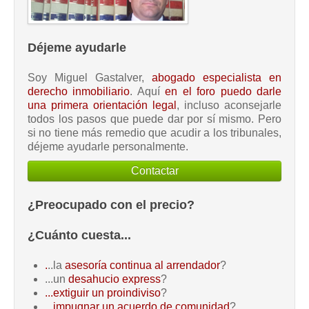
Déjeme ayudarle
Soy Miguel Gastalver,
abogado especialista en
derecho inmobiliario
. Aquí
en el foro puedo darle
una primera orientación legal
, incluso aconsejarle
todos los pasos que puede dar por sí mismo. Pero
si no tiene más remedio que acudir a los tribunales,
déjeme ayudarle personalmente.
Contactar
¿Preocupado con el precio?
¿Cuánto cuesta...
.
..la
asesoría continua al arrendador
?
...un
desahucio express
?
...extiguir un proindiviso
?
...impugnar un acuerdo de comunidad
?