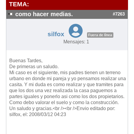
Modelos de Contratos
TEMA:
Requerimientos y comunicaciones
como hacer medias.
#7263
Formularios sobre Propiedad Horizontal
Modelos de Convocatoria de Junta de Propietarios
silfox
Fuera de línea
Modelos de Acta de Junta de Propietarios
Mensajes: 1
Requerimientos y comunicaciones
Legislación
Buenas Tardes,
De primeras un saludo.
Legislación sobre Arrendamientos Urbanos
Mi caso es el siguiente, mis padres tienen un terreno
Legislación sobre la Comunidad de Propietarios
urbano en donde mi pareja y yo pensamos realizar una
casita. Y mi duda es como realizar y que tramites para
Legislación sobre Adquisición de Vivienda en Propiedad
que los dos una vez realizada la casa paguemos a
Legislación de interés práctico
partes iguales y ponerlo asi como los dos propietarios.
Como debo valorar el suelo y como la construcción.
Diccionario
Un saludo y gracias.<br /><br />Envio editado por:
silfox, el: 2008/03/12 04:23
Usuario
Entrar / Salir