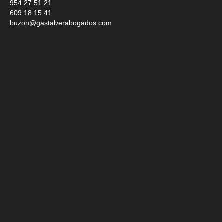
954 27 51 21
609 18 15 41
buzon@gastalverabogados.com