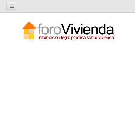
Inicio
Foro
Nuevo tema
Buscar en el foro
Categorías
Temas recientes
Reglas del Foro
Ayuda
Artículos
Artículos sobre Vivienda en Alquiler
Artículos sobre Vivienda en Propiedad
Artículos sobre la Comunidad de Propietarios