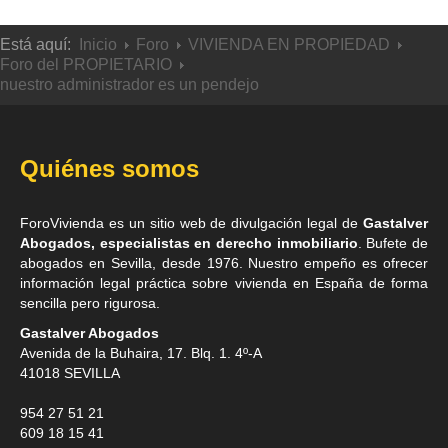
Está aquí:
Inicio
Foro
VIVIENDA EN PROPIEDAD
Foro del PROPIETARIO
nuestro administrador es un pendejo
Quiénes somos
ForoVivienda es un sitio web de divulgación legal de
Gastalver
Abogados, especialistas en derecho inmobiliario
. Bufete de
abogados en Sevilla
, desde 1976. Nuestro empeño es ofrecer
información legal práctica sobre vivienda en España de forma
sencilla pero rigurosa.
Gastalver Abogados
Avenida de la Buhaira, 17. Blq. 1. 4º-A
41018
SEVILLA
954 27 51 21
609 18 15 41