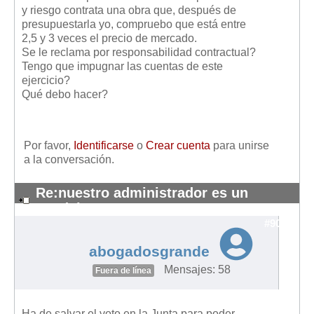
Mis boletines
y riesgo contrata una obra que, después de
presupuestarla yo, compruebo que está entre
2,5 y 3 veces el precio de mercado.
Se le reclama por responsabilidad contractual?
Tengo que impugnar las cuentas de este
ejercicio?
Qué debo hacer?
Por favor,
Identificarse
o
Crear cuenta
para unirse
a la conversación.
Re:nuestro administrador es un
pendejo
#9095
abogadosgrande
Mensajes: 58
Fuera de línea
Ha de salvar el voto en la Junta para poder