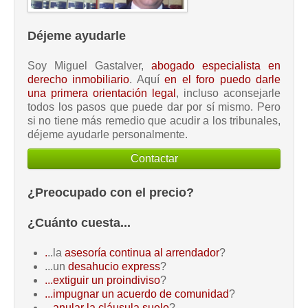
Déjeme ayudarle
Soy Miguel Gastalver,
abogado especialista en
derecho inmobiliario
. Aquí
en el foro puedo darle
una primera orientación legal
, incluso aconsejarle
todos los pasos que puede dar por sí mismo. Pero
si no tiene más remedio que acudir a los tribunales,
déjeme ayudarle personalmente.
Contactar
¿Preocupado con el precio?
¿Cuánto cuesta...
.
..la
asesoría continua al arrendador
?
...un
desahucio express
?
...extiguir un proindiviso
?
...impugnar un acuerdo de comunidad
?
...anular la cláusula suelo
?