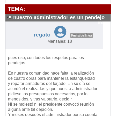
Modelos de Contratos
TEMA:
Requerimientos y comunicaciones
Formularios sobre Propiedad Horizontal
nuestro administrador es un pendejo
#9083
Modelos de Convocatoria de Junta de Propietarios
Modelos de Acta de Junta de Propietarios
regato
Fuera de línea
Requerimientos y comunicaciones
Mensajes: 18
Legislación
pues eso, con todos los respetos para los
Legislación sobre Arrendamientos Urbanos
pendejos.
Legislación sobre la Comunidad de Propietarios
En nuestra comunidad hace falta la realización
Legislación sobre Adquisición de Vivienda en Propiedad
de cuatro obras para mantener la estanqueidad
Legislación de interés práctico
y reparar armaduras del forjado. En su día se
acordó el realizarlas y que nuestra administrador
Diccionario
pidiese los presupuestos necesarios, por lo
menos dos, y tras valorarlo, decidir.
Usuario
Ni se molestó ni el presidente convocó reunión
alguna ante tal dejación.
Entrar / Salir
Y meses después el administrador por su cuenta