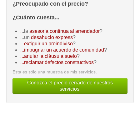
¿Preocupado con el precio?
¿Cuánto cuesta...
.
..la
asesoría continua al arrendador
?
...un
desahucio express
?
...extiguir un proindiviso
?
...impugnar un acuerdo de comunidad
?
...anular la cláusula suelo
?
...reclamar defectos constructivos
?
Esta es sólo una muestra de mis servicios.
Conozca el precio cerrado de nuestros
servicios.