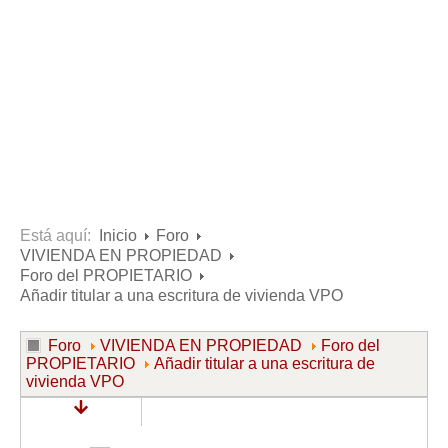
Consultas resueltas sobre Vivienda en Alquiler
Consultas resueltas sobre Vivienda en Propiedad
Consultas resueltas sobre la Comunidad de Propietarios
Formularios
Formularios de Arrendamientos Urbanos
Contratos de Arrendamiento
De vivienda
De uso distinto al de vivienda
Está aquí:
Inicio
Foro
VIVIENDA EN PROPIEDAD
Otros contratos de Arrendamiento
Foro del PROPIETARIO
Requerimientos y comunicaciones
Añadir titular a una escritura de vivienda VPO
Para contratos posteriores al 6 de junio de 2013
Foro
VIVIENDA EN PROPIEDAD
Foro del
Para contratos anteriores al 6 de junio de 2013
PROPIETARIO
Añadir titular a una escritura de
vivienda VPO
Para contratos de Renta Antigua
Formularios sobre Vivienda en Propiedad