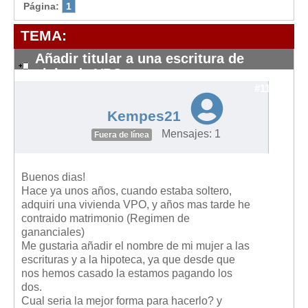
Modelos de Contratos
Página:
1
Requerimientos y comunicaciones
TEMA:
Formularios sobre Propiedad Horizontal
Añadir titular a una escritura de
Modelos de Convocatoria de Junta de Propietarios
vivienda VPO
Modelos de Acta de Junta de Propietarios
#11395
Requerimientos y comunicaciones
Kempes21
Legislación
Mensajes: 1
Fuera de línea
Legislación sobre Arrendamientos Urbanos
Legislación sobre la Comunidad de Propietarios
Buenos dias!
Hace ya unos años, cuando estaba soltero,
Legislación sobre Adquisición de Vivienda en Propiedad
adquiri una vivienda VPO, y años mas tarde he
contraido matrimonio (Regimen de
Legislación de interés práctico
gananciales)
Diccionario
Me gustaria añadir el nombre de mi mujer a las
escrituras y a la hipoteca, ya que desde que
Usuario
nos hemos casado la estamos pagando los
dos.
Entrar / Salir
Cual seria la mejor forma para hacerlo? y