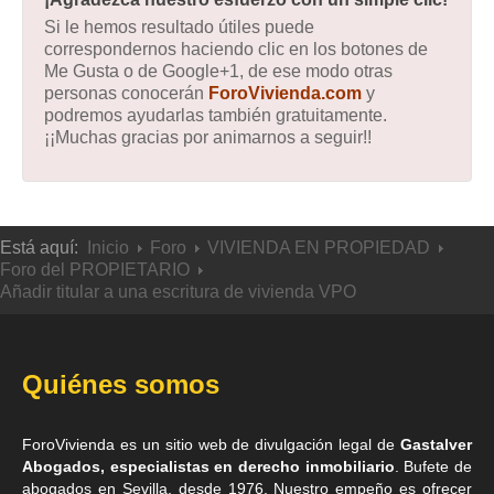
Si le hemos resultado útiles puede
correspondernos haciendo clic en los botones de
Me Gusta o de Google+1, de ese modo otras
personas conocerán
ForoVivienda.com
y
podremos ayudarlas también gratuitamente.
¡¡Muchas gracias por animarnos a seguir!!
Está aquí:
Inicio
Foro
VIVIENDA EN PROPIEDAD
Foro del PROPIETARIO
Añadir titular a una escritura de vivienda VPO
Quiénes somos
ForoVivienda es un sitio web de divulgación legal de
Gastalver
Abogados, especialistas en derecho inmobiliario
. Bufete de
abogados en Sevilla
, desde 1976. Nuestro empeño es ofrecer