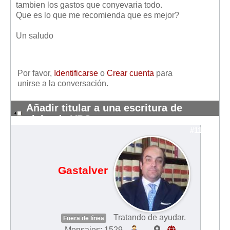
tambien los gastos que conyevaria todo.
Mis boletines
Que es lo que me recomienda que es mejor?
Un saludo
Por favor,
Identificarse
o
Crear cuenta
para
unirse a la conversación.
Añadir titular a una escritura de
vivienda VPO
#11404
Gastalver
Tratando de ayudar.
Fuera de línea
Mensajes: 1529