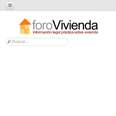
Inicio
Foro
Nuevo tema
Buscar en el foro
Categorías
Temas recientes
Reglas del Foro
Ayuda
Artículos
Artículos sobre Vivienda en Alquiler
Artículos sobre Vivienda en Propiedad
Artículos sobre la Comunidad de Propietarios