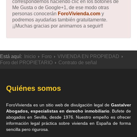
correspondernos haciendo clic en los botones de
Me Gusta o de Google+1, de ese modo otras
personas conocerán
ForoVivienda.com
y
podremos ayudarlas también gratuitamente.
¡¡Muchas gracias por animarnos a seguir!!
Está aquí:
Inicio
Foro
VIVIENDA EN PROPIEDAD
Foro del PROPIETARIO
Contrato de señal
Quiénes somos
ForoVivienda es un sitio web de divulgación legal de
Gastalver
Abogados, especialistas en derecho inmobiliario
. Bufete de
abogados en Sevilla
, desde 1976. Nuestro empeño es ofrecer
información legal práctica sobre vivienda en España de forma
sencilla pero rigurosa.