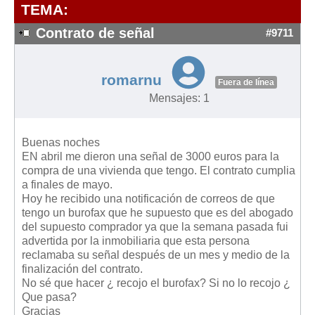
Modelos de Contratos
TEMA:
Requerimientos y comunicaciones
Contrato de señal
#9711
Formularios sobre Propiedad Horizontal
Modelos de Convocatoria de Junta de Propietarios
romarnu
Fuera de línea
Modelos de Acta de Junta de Propietarios
Mensajes: 1
Requerimientos y comunicaciones
Legislación
Buenas noches
EN abril me dieron una señal de 3000 euros para la
Legislación sobre Arrendamientos Urbanos
compra de una vivienda que tengo. El contrato cumplia
Legislación sobre la Comunidad de Propietarios
a finales de mayo.
Hoy he recibido una notificación de correos de que
Legislación sobre Adquisición de Vivienda en Propiedad
tengo un burofax que he supuesto que es del abogado
Legislación de interés práctico
del supuesto comprador ya que la semana pasada fui
advertida por la inmobiliaria que esta persona
Diccionario
reclamaba su señal después de un mes y medio de la
finalización del contrato.
Usuario
No sé que hacer ¿ recojo el burofax? Si no lo recojo ¿
Que pasa?
Entrar / Salir
Gracias