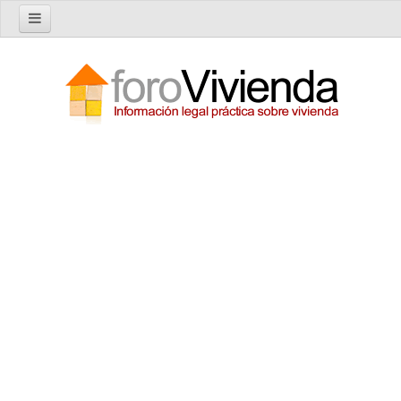
Inicio
Foro
Nuevo tema
Buscar en el foro
Categorías
Temas recientes
Reglas del Foro
Ayuda
Artículos
Artículos sobre Vivienda en Alquiler
Artículos sobre Vivienda en Propiedad
Artículos sobre la Comunidad de Propietarios