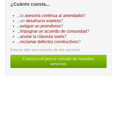
¿Cuánto cuesta...
.
..la
asesoría continua al arrendador
?
...un
desahucio express
?
...extiguir un proindiviso
?
...impugnar un acuerdo de comunidad
?
...anular la cláusula suelo
?
...reclamar defectos constructivos
?
Esta es sólo una muestra de mis servicios.
Conozca el precio cerrado de nuestros
servicios.