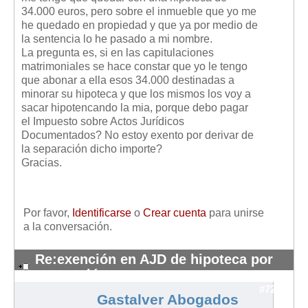
Mis boletines
34.000 euros, pero sobre el inmueble que yo me
he quedado en propiedad y que ya por medio de
la sentencia lo he pasado a mi nombre.
La pregunta es, si en las capitulaciones
matrimoniales se hace constar que yo le tengo
que abonar a ella esos 34.000 destinadas a
minorar su hipoteca y que los mismos los voy a
sacar hipotencando la mia, porque debo pagar
el Impuesto sobre Actos Jurídicos
Documentados? No estoy exento por derivar de
la separación dicho importe?
Gracias.
Por favor,
Identificarse
o
Crear cuenta
para unirse
a la conversación.
Re:exención en AJD de hipoteca por
separación
#7214
Gastalver Abogados