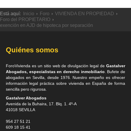
Está aquí:
Inicio
Foro
VIVIENDA EN PROPIEDAD
Foro del PROPIETARIO
exención en AJD de hipoteca por separación
Quiénes somos
ForoVivienda es un sitio web de divulgación legal de
Gastalver
Abogados, especialistas en derecho inmobiliario
. Bufete de
abogados en Sevilla
, desde 1976. Nuestro empeño es ofrecer
información legal práctica sobre vivienda en España de forma
sencilla pero rigurosa.
Gastalver Abogados
Avenida de la Buhaira, 17. Blq. 1. 4º-A
41018
SEVILLA
954 27 51 21
609 18 15 41