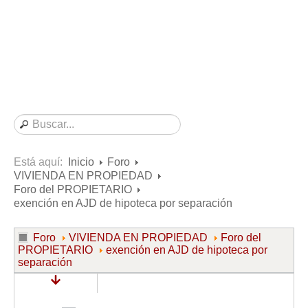
Consultas resueltas sobre Vivienda en Alquiler
Consultas resueltas sobre Vivienda en Propiedad
Consultas resueltas sobre la Comunidad de Propietarios
Formularios
Formularios de Arrendamientos Urbanos
Contratos de Arrendamiento
De vivienda
De uso distinto al de vivienda
Está aquí:
Inicio
Foro
VIVIENDA EN PROPIEDAD
Otros contratos de Arrendamiento
Foro del PROPIETARIO
Requerimientos y comunicaciones
exención en AJD de hipoteca por separación
Para contratos posteriores al 6 de junio de 2013
Foro
VIVIENDA EN PROPIEDAD
Foro del
Para contratos anteriores al 6 de junio de 2013
PROPIETARIO
exención en AJD de hipoteca por
separación
Para contratos de Renta Antigua
Formularios sobre Vivienda en Propiedad