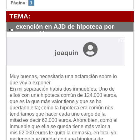
Modelos de Contratos
Página:
1
Requerimientos y comunicaciones
TEMA:
Formularios sobre Propiedad Horizontal
exención en AJD de hipoteca por
Modelos de Convocatoria de Junta de Propietarios
separación
Modelos de Acta de Junta de Propietarios
#7212
Requerimientos y comunicaciones
joaquin
Legislación
Legislación sobre Arrendamientos Urbanos
Muy buenas, necesitaria una aclaración sobre lo
Legislación sobre la Comunidad de Propietarios
que voy a exponer.
En mi separación habia dos inmuebles. Uno de
Legislación sobre Adquisición de Vivienda en Propiedad
ellos con una hipoteca común de 124.000 euros,
Legislación de interés práctico
que es la que más valor tiene y que se ha
quedado ella; como la hipoteca era común nos
Diccionario
tendríamos que hacer cada uno cargo de la
mitad es decir 62.000 euros. Ahora bien, como el
Usuario
inmueble que ella se queda tiene más valor a
mis 62.000 euros le quito la demasia, en total yo
Entrar / Salir
me tengo que quedar con una hipoteca de