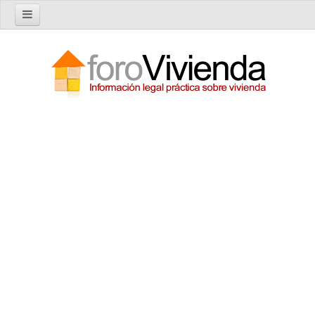
Inicio
Foro
Nuevo tema
Buscar en el foro
Categorías
Temas recientes
Reglas del Foro
Ayuda
Artículos
Artículos sobre Vivienda en Alquiler
Artículos sobre Vivienda en Propiedad
Artículos sobre la Comunidad de Propietarios