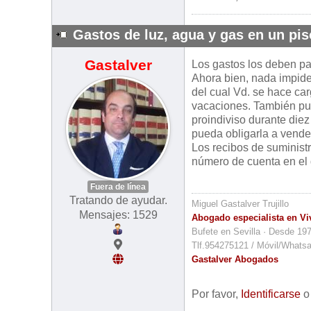
Gastos de luz, agua y gas en un pis
Gastalver
Los gastos los deben pa
Ahora bien, nada impide
del cual Vd. se hace car
vacaciones. También pued
proindiviso durante die
pueda obligarla a vende
Los recibos de suministr
número de cuenta en el 
Fuera de línea
Tratando de ayudar.
Miguel Gastalver Trujillo
Mensajes: 1529
Abogado especialista en Vi
Bufete en Sevilla · Desde 19
Tlf.954275121 / Móvil/Whats
Gastalver Abogados
Por favor,
Identificarse