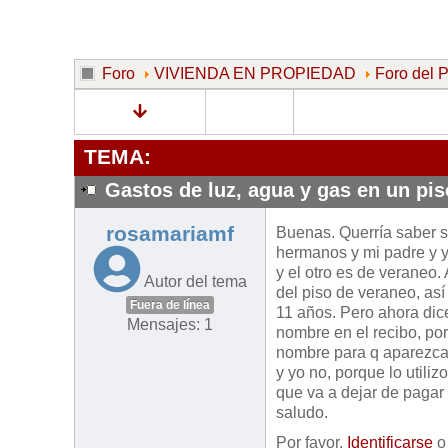
Foro
VIVIENDA EN PROPIEDAD
Foro del
TEMA:
Gastos de luz, agua y gas en un pis
rosamariamf
Buenas. Querría saber s
hermanos y mi padre y y
y el otro es de veraneo.
Autor del tema
del piso de veraneo, as
Fuera de línea
11 años. Pero ahora dic
Mensajes: 1
nombre en el recibo, por
nombre para q aparezca 
y yo no, porque lo utili
que va a dejar de pagar
saludo.
Por favor,
Identificarse