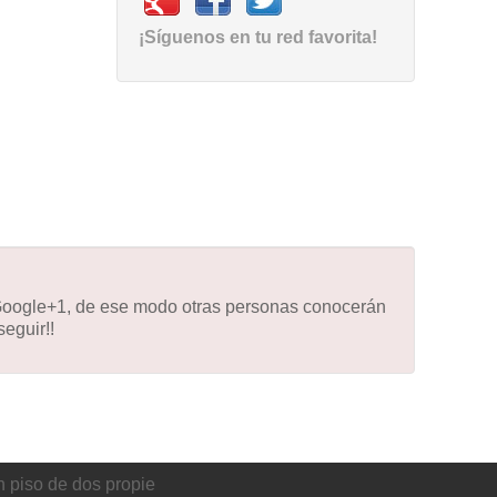
¡Síguenos en tu red favorita!
 Google+1, de ese modo otras personas conocerán
eguir!!
n piso de dos propie