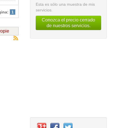
Esta es sólo una muestra de mis
servicios.
gina:
1
Conozca el precio cerrado
de nuestros servicios.
ropie