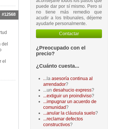
aconsejarle todos los pasos que
puede dar por sí mismo. Pero si
no tiene más remedio que
#12568
acudir a los tribunales, déjeme
ayudarle personalmente.
rtud
Contactar
 del
¿Preocupado con el
o
precio?
 el
¿Cuánto cuesta...
.
..la
asesoría continua al
arrendador
?
...un
desahucio express
?
...extiguir un proindiviso
?
...impugnar un acuerdo de
comunidad
?
...anular la cláusula suelo
?
...reclamar defectos
constructivos
?