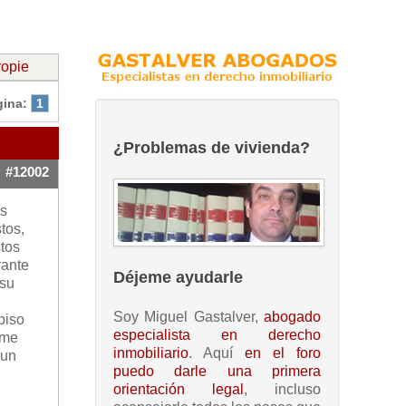
ropie
gina:
1
¿Problemas de vivienda?
#12002
ás
tos,
stos
rante
Déjeme ayudarle
 su
Soy Miguel Gastalver,
abogado
piso
especialista en derecho
ome
inmobiliario
. Aquí
en el foro
 un
puedo darle una primera
orientación legal
, incluso