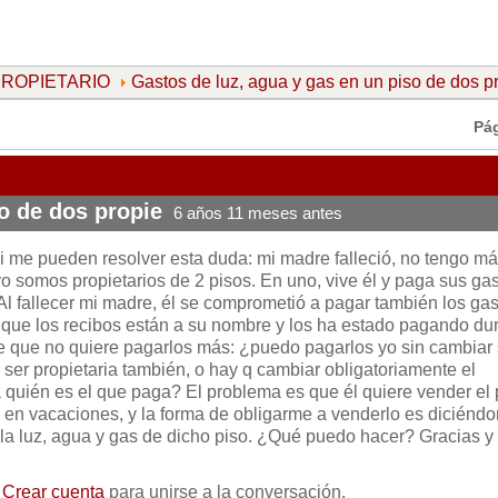
 PROPIETARIO
Gastos de luz, agua y gas en un piso de dos p
Pá
o de dos propie
6 años 11 meses antes
i me pueden resolver esta duda: mi madre falleció, no tengo m
o somos propietarios de 2 pisos. En uno, vive él y paga sus gas
 Al fallecer mi madre, él se comprometió a pagar también los ga
í que los recibos están a su nombre y los ha estado pagando du
e que no quiere pagarlos más: ¿puedo pagarlos yo sin cambiar
 ser propietaria también, o hay q cambiar obligatoriamente el
quién es el que paga? El problema es que él quiere vender el 
zo en vacaciones, y la forma de obligarme a venderlo es diciénd
 la luz, agua y gas de dicho piso. ¿Qué puedo hacer? Gracias y
o
Crear cuenta
para unirse a la conversación.