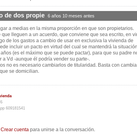
o de dos propie
6 años 10 meses antes
gar a medias en la misma proporción en que son propietarios.
 que lleguen a un acuerdo, que conviene que sea escrito, en vi
go de los gastos a cambio de usar en exclusiva la vivienda de
e incluir un pacto en virtud del cual se mantendrá la situación
z años (es el máximo que se puede pactar), para que su padre n
r a Vd -aunque él podría vender su parte-.
os no es necesario cambiarlos de titularidad. Basta con cambiar
que se domicilian.
vienda
76
app 609181541
o
Crear cuenta
para unirse a la conversación.