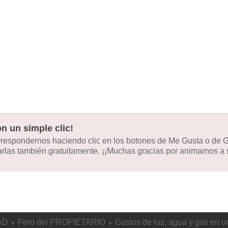
n un simple clic!
orrespondernos haciendo clic en los botones de Me Gusta o de
las también gratuitamente. ¡¡Muchas gracias por animarnos a s
AD
Foro del PROPIETARIO
Gastos de luz, agua y gas en u