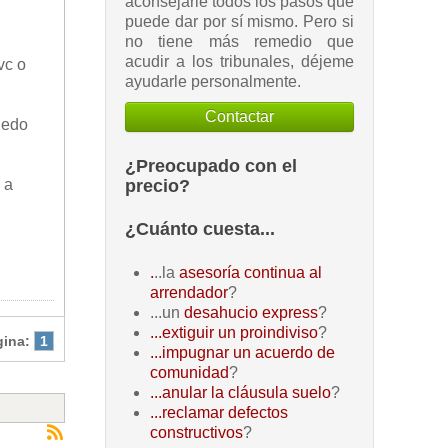
aconsejarle todos los pasos que
puede dar por sí mismo. Pero si
no tiene más remedio que
acudir a los tribunales, déjeme
vc o
ayudarle personalmente.
Contactar
uedo
¿Preocupado con el
precio?
 a
¿Cuánto cuesta...
.
..la
asesoría continua al
arrendador
?
...un
desahucio express
?
...extiguir un proindiviso
?
gina:
1
...impugnar un acuerdo de
comunidad
?
...anular la cláusula suelo
?
...reclamar defectos
constructivos
?