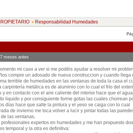
 PROPIETARIO
Responsabilidad Humedades
Pá
 7 meses antes
omento mi caso a ver si me podéis ayudar a resolver mi proble
años compre un adosado de nueva construccion y cuando llega 
ema terrible de humedades en las ventanas de toda la casa el c
carpintería metálica es de aluminio con lo cual el frío del exter
 y en contacto con el aire caliente del interior hace que el agu
o liquido y por consiguiente forme gotas las cuales chorrean po
os días hace que salte la pintura y el yeso se caiga con lo cual
da de invierno me toca volver a lucir y pintar todas las parede
 de las ventanas.
 profesionales expertos en humedades y me han propuesto do
s temporal y la otra es definitiva: