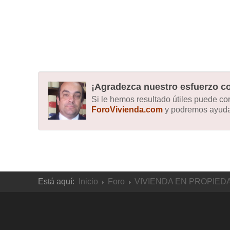
¡Agradezca nuestro esfuerzo co
Si le hemos resultado útiles puede c
ForoVivienda.com
y podremos ayudar
Está aquí:
Inicio
Foro
VIVIENDA EN PROPIED