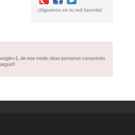
¡Síguenos en tu red favorita!
 Google+1, de ese modo otras personas conocerán
eguir!!