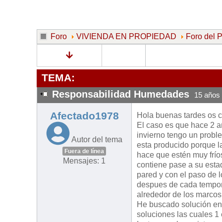
Foro
VIVIENDA EN PROPIEDAD
Foro del
TEMA:
Responsabilidad Humedades
15 años
Afectado1978
Hola buenas tardes os c
El caso es que hace 2 
invierno tengo un probl
Autor del tema
esta producido porque la 
Fuera de línea
hace que estén muy fríos
Mensajes: 1
contiene pase a su estad
pared y con el paso de l
despues de cada tempora
alrededor de los marcos
He buscado solución en
soluciones las cuales 1 e