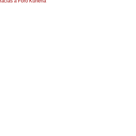
racias a
Foro Kunena