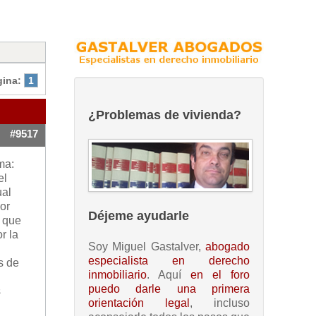
gina:
1
¿Problemas de vivienda?
#9517
ma:
el
ual
ior
Déjeme ayudarle
a que
r la
Soy Miguel Gastalver,
abogado
especialista en derecho
s de
inmobiliario
. Aquí
en el foro
puedo darle una primera
s
orientación legal
, incluso