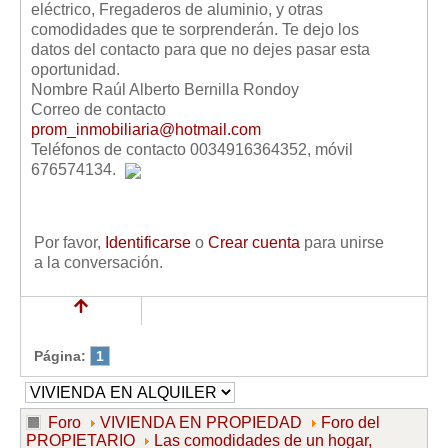
eléctrico, Fregaderos de aluminio, y otras
Mis boletines
comodidades que te sorprenderán. Te dejo los
datos del contacto para que no dejes pasar esta
oportunidad.
Nombre Raúl Alberto Bernilla Rondoy
Correo de contacto
prom_inmobiliaria@hotmail.com
Teléfonos de contacto 0034916364352, móvil
676574134.
Por favor,
Identificarse
o
Crear cuenta
para unirse
a la conversación.
Página:
1
Foro
VIVIENDA EN PROPIEDAD
Foro del
PROPIETARIO
Las comodidades de un hogar,