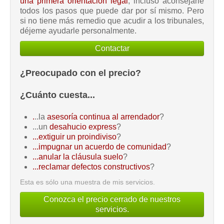
una primera orientación legal
, incluso aconsejarle
todos los pasos que puede dar por sí mismo. Pero
si no tiene más remedio que acudir a los tribunales,
déjeme ayudarle personalmente.
Contactar
¿Preocupado con el precio?
¿Cuánto cuesta...
.
..la
asesoría continua al arrendador
?
...un
desahucio express
?
...extiguir un proindiviso
?
...impugnar un acuerdo de comunidad
?
...anular la cláusula suelo
?
...reclamar defectos constructivos
?
Esta es sólo una muestra de mis servicios.
Conozca el precio cerrado de nuestros
servicios.