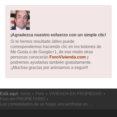
¡Agradezca nuestro esfuerzo con un simple clic!
Si le hemos resultado útiles puede
correspondernos haciendo clic en los botones de
Me Gusta o de Google+1, de ese modo otras
personas conocerán
ForoVivienda.com
y
podremos ayudarlas también gratuitamente.
¡¡Muchas gracias por animarnos a seguir!!
Está aquí:
Inicio
Foro
VIVIENDA EN PROPIEDAD
Foro del PROPIETARIO
Las comodidades de un hogar, encuentralas en …