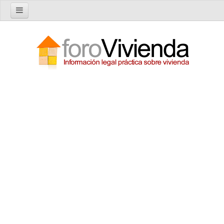
Inicio
Foro
Nuevo tema
Buscar en el foro
Categorías
Temas recientes
Reglas del Foro
Ayuda
Artículos
Artículos sobre Vivienda en Alquiler
Artículos sobre Vivienda en Propiedad
Artículos sobre la Comunidad de Propietarios