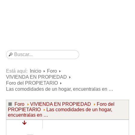
Consultas resueltas sobre Vivienda en Alquiler
Consultas resueltas sobre Vivienda en Propiedad
Consultas resueltas sobre la Comunidad de Propietarios
Formularios
Formularios de Arrendamientos Urbanos
Contratos de Arrendamiento
De vivienda
De uso distinto al de vivienda
Está aquí:
Inicio
Foro
VIVIENDA EN PROPIEDAD
Otros contratos de Arrendamiento
Foro del PROPIETARIO
Requerimientos y comunicaciones
Las comodidades de un hogar, encuentralas en …
Para contratos posteriores al 6 de junio de 2013
Foro
VIVIENDA EN PROPIEDAD
Foro del
Para contratos anteriores al 6 de junio de 2013
PROPIETARIO
Las comodidades de un hogar,
encuentralas en …
Para contratos de Renta Antigua
Formularios sobre Vivienda en Propiedad