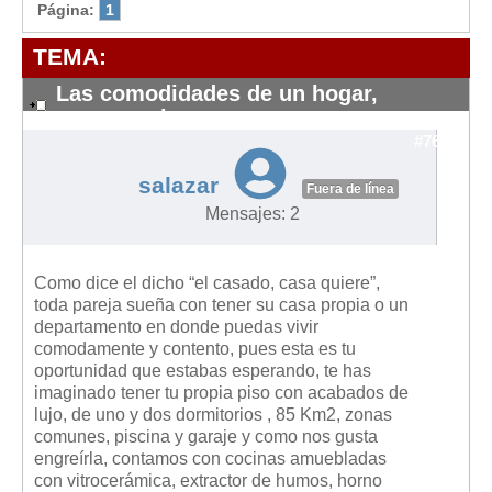
Modelos de Contratos
Página:
1
Requerimientos y comunicaciones
TEMA:
Formularios sobre Propiedad Horizontal
Las comodidades de un hogar,
Modelos de Convocatoria de Junta de Propietarios
encuentralas en …
Modelos de Acta de Junta de Propietarios
#7652
Requerimientos y comunicaciones
salazar
Fuera de línea
Legislación
Mensajes: 2
Legislación sobre Arrendamientos Urbanos
Legislación sobre la Comunidad de Propietarios
Como dice el dicho “el casado, casa quiere”,
toda pareja sueña con tener su casa propia o un
Legislación sobre Adquisición de Vivienda en Propiedad
departamento en donde puedas vivir
comodamente y contento, pues esta es tu
Legislación de interés práctico
oportunidad que estabas esperando, te has
Diccionario
imaginado tener tu propia piso con acabados de
lujo, de uno y dos dormitorios , 85 Km2, zonas
Usuario
comunes, piscina y garaje y como nos gusta
engreírla, contamos con cocinas amuebladas
Entrar / Salir
con vitrocerámica, extractor de humos, horno