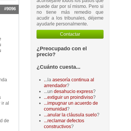
aconsejarle todos los pasos que
puede dar por sí mismo. Pero si
#9096
no tiene más remedio que
acudir a los tribunales, déjeme
ayudarle personalmente.
Contactar
e
u
¿Preocupado con el
u
precio?
¿Cuánto cuesta...
enda
.
..la
asesoría continua al
arrendador
?
...un
desahucio express
?
s
...extiguir un proindiviso
?
ir al
...impugnar un acuerdo de
comunidad
?
ú
...anular la cláusula suelo
?
ad de
...reclamar defectos
constructivos
?