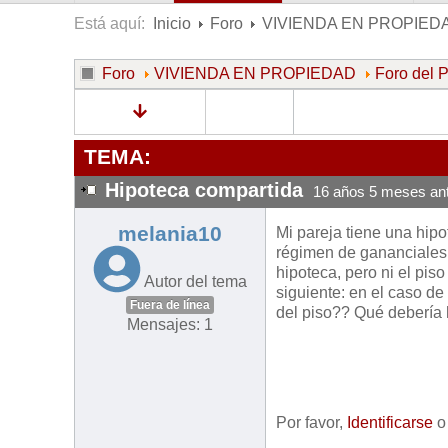
Está aquí:
Inicio
Foro
VIVIENDA EN PROPIED
Foro
VIVIENDA EN PROPIEDAD
Foro del
TEMA:
Hipoteca compartida
16 años 5 meses an
melania10
Mi pareja tiene una hip
régimen de gananciales 
hipoteca, pero ni el pis
Autor del tema
siguiente: en el caso de
Fuera de línea
del piso?? Qué debería
Mensajes: 1
Por favor,
Identificarse