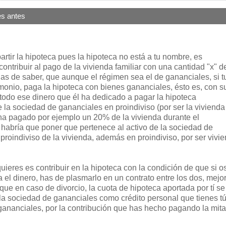
s antes
rtir la hipoteca pues la hipoteca no está a tu nombre, es
ntribuir al pago de la vivienda familiar con una cantidad "x" d
has de saber, que aunque el régimen sea el de gananciales, si t
monio, paga la hipoteca con bienes gananciales, ésto es, con s
, todo ese dinero que él ha dedicado a pagar la hipoteca
e la sociedad de gananciales en proindiviso (por ser la vivienda
se ha pagado por ejemplo un 20% de la vivienda durante el
o habría que poner que pertenece al activo de la sociedad de
roindiviso de la vivienda, además en proindiviso, por ser vivi
 quieres es contribuir en la hipoteca con la condición de que si o
a el dinero, has de plasmarlo en un contrato entre los dos, mejor 
 que en caso de divorcio, la cuota de hipoteca aportada por tí se
e la sociedad de gananciales como crédito personal que tienes t
 gananciales, por la contribución que has hecho pagando la mit