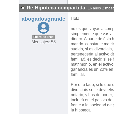
Re:Hipoteca compartida
16 años 2 mese
abogadosgrande
Hola,
no es que vayas a compa
simplemente que vas a co
Fuera de línea
dinero. A parte de ésto 
Mensajes: 58
marido, constante matri
sueldo, si os divorciais
pertenecería al activo d
familiar), es decir, si 
matrimonio, en el activ
gananciales un 20% en p
familiar.
Por otro lado, si lo que
divorciais se te devuelv
notario, y has de poner,
incluirá en el pasivo d
frente a la sociedad de
la hipoteca.