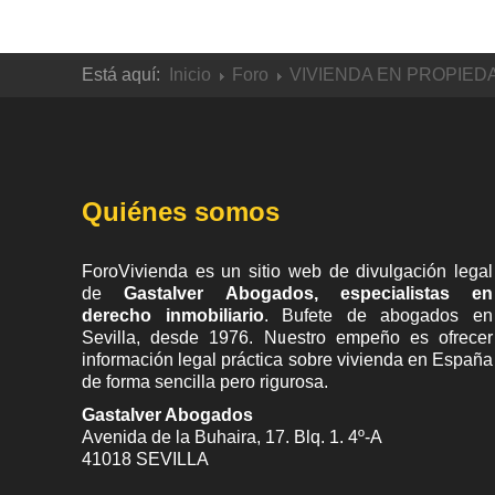
Está aquí:
Inicio
Foro
VIVIENDA EN PROPIED
Quiénes somos
ForoVivienda es un sitio web de divulgación legal
de
Gastalver Abogados, especialistas en
derecho inmobiliario
. Bufete de
abogados en
Sevilla
, desde 1976. Nuestro empeño es ofrecer
información legal práctica sobre vivienda en España
de forma sencilla pero rigurosa.
Gastalver Abogados
Avenida de la Buhaira, 17. Blq. 1. 4º-A
41018
SEVILLA