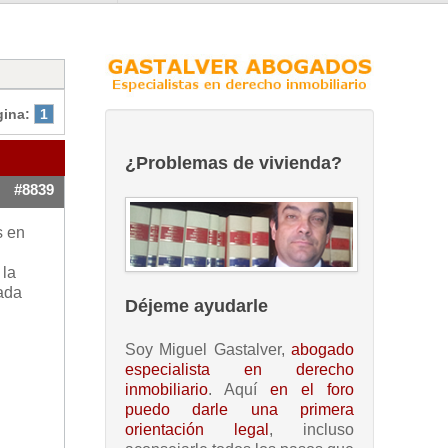
gina:
1
¿Problemas de vivienda?
#8839
s en
 la
nada
Déjeme ayudarle
Soy Miguel Gastalver,
abogado
especialista en derecho
inmobiliario
. Aquí
en el foro
puedo darle una primera
orientación legal
, incluso