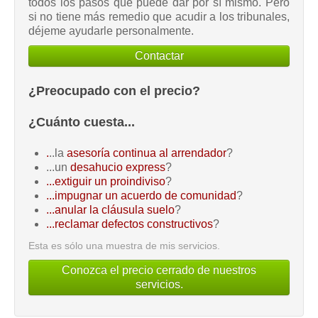
todos los pasos que puede dar por sí mismo. Pero
si no tiene más remedio que acudir a los tribunales,
déjeme ayudarle personalmente.
Contactar
¿Preocupado con el precio?
¿Cuánto cuesta...
.
..la
asesoría continua al arrendador
?
...un
desahucio express
?
...extiguir un proindiviso
?
...impugnar un acuerdo de comunidad
?
...anular la cláusula suelo
?
...reclamar defectos constructivos
?
Esta es sólo una muestra de mis servicios.
Conozca el precio cerrado de nuestros
servicios.