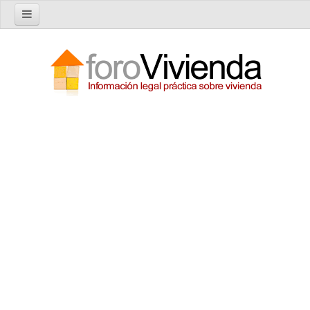
Inicio
Foro
Nuevo tema
Buscar en el foro
Categorías
Temas recientes
Reglas del Foro
Ayuda
Artículos
Artículos sobre Vivienda en Alquiler
Artículos sobre Vivienda en Propiedad
Artículos sobre la Comunidad de Propietarios