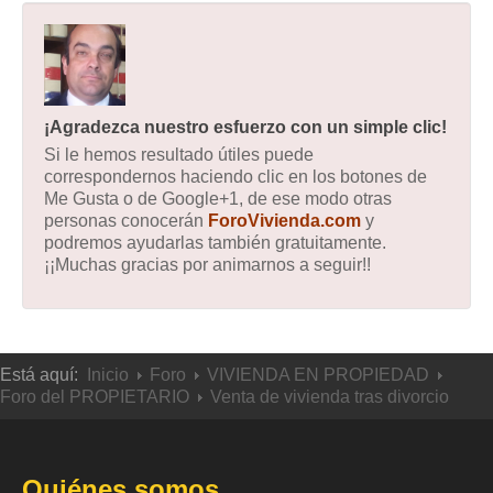
¡Agradezca nuestro esfuerzo con un simple clic!
Si le hemos resultado útiles puede
correspondernos haciendo clic en los botones de
Me Gusta o de Google+1, de ese modo otras
personas conocerán
ForoVivienda.com
y
podremos ayudarlas también gratuitamente.
¡¡Muchas gracias por animarnos a seguir!!
Está aquí:
Inicio
Foro
VIVIENDA EN PROPIEDAD
Foro del PROPIETARIO
Venta de vivienda tras divorcio
Quiénes somos