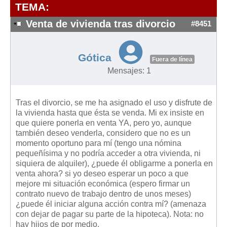
Modelos de Contratos
TEMA:
Requerimientos y comunicaciones
Venta de vivienda tras divorcio
#8451
Formularios sobre Propiedad Horizontal
Modelos de Convocatoria de Junta de Propietarios
Gótica
Fuera de línea
Modelos de Acta de Junta de Propietarios
Mensajes: 1
Requerimientos y comunicaciones
Legislación
Tras el divorcio, se me ha asignado el uso y disfrute de
la vivienda hasta que ésta se venda. Mi ex insiste en
Legislación sobre Arrendamientos Urbanos
que quiere ponerla en venta YA, pero yo, aunque
Legislación sobre la Comunidad de Propietarios
también deseo venderla, considero que no es un
momento oportuno para mí (tengo una nómina
Legislación sobre Adquisición de Vivienda en Propiedad
pequeñísima y no podría acceder a otra vivienda, ni
Legislación de interés práctico
siquiera de alquiler), ¿puede él obligarme a ponerla en
venta ahora? si yo deseo esperar un poco a que
Diccionario
mejore mi situación económica (espero firmar un
contrato nuevo de trabajo dentro de unos meses)
Usuario
¿puede él iniciar alguna acción contra mí? (amenaza
con dejar de pagar su parte de la hipoteca). Nota: no
Entrar / Salir
hay hijos de por medio.