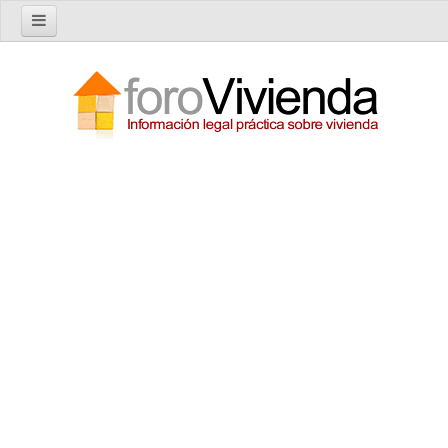
Inicio
Foro
Nuevo tema
Buscar en el foro
Categorías
Temas recientes
Reglas del Foro
Ayuda
Artículos
Artículos sobre Vivienda en Alquiler
Artículos sobre Vivienda en Propiedad
Artículos sobre la Comunidad de Propietarios