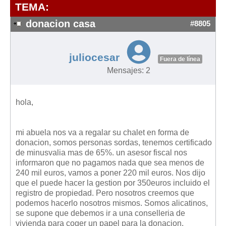
Modelos de Contratos
TEMA:
Requerimientos y comunicaciones
donacion casa
#8805
Formularios sobre Propiedad Horizontal
Modelos de Convocatoria de Junta de Propietarios
juliocesar
Fuera de línea
Modelos de Acta de Junta de Propietarios
Mensajes: 2
Requerimientos y comunicaciones
Legislación
hola,
Legislación sobre Arrendamientos Urbanos
Legislación sobre la Comunidad de Propietarios
mi abuela nos va a regalar su chalet en forma de
donacion, somos personas sordas, tenemos certificado
Legislación sobre Adquisición de Vivienda en Propiedad
de minusvalia mas de 65%. un asesor fiscal nos
Legislación de interés práctico
informaron que no pagamos nada que sea menos de
240 mil euros, vamos a poner 220 mil euros. Nos dijo
Diccionario
que el puede hacer la gestion por 350euros incluido el
registro de propiedad. Pero nosotros creemos que
Usuario
podemos hacerlo nosotros mismos. Somos alicatinos,
se supone que debemos ir a una conselleria de
Entrar / Salir
vivienda para coger un papel para la donacion,