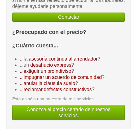
si no tiene más remedio que acudir a los tribunales,
déjeme ayudarle personalmente.
Contactar
¿Preocupado con el precio?
¿Cuánto cuesta...
.
..la
asesoría continua al arrendador
?
...un
desahucio express
?
...extiguir un proindiviso
?
...impugnar un acuerdo de comunidad
?
...anular la cláusula suelo
?
...reclamar defectos constructivos
?
Esta es sólo una muestra de mis servicios.
Conozca el precio cerrado de nuestros
servicios.