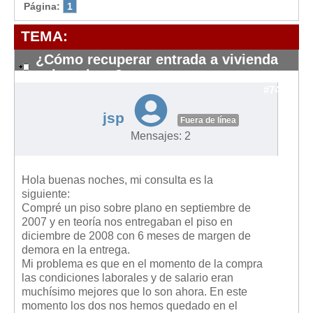
Modelos de Contratos
Página:
1
Requerimientos y comunicaciones
TEMA:
Formularios sobre Propiedad Horizontal
¿Cómo recuperar entrada a vivienda
Modelos de Convocatoria de Junta de Propietarios
sobre plano?
Modelos de Acta de Junta de Propietarios
#7445
Requerimientos y comunicaciones
jsp
Fuera de línea
Legislación
Mensajes: 2
Legislación sobre Arrendamientos Urbanos
Legislación sobre la Comunidad de Propietarios
Hola buenas noches, mi consulta es la
siguiente:
Legislación sobre Adquisición de Vivienda en Propiedad
Compré un piso sobre plano en septiembre de
2007 y en teoría nos entregaban el piso en
Legislación de interés práctico
diciembre de 2008 con 6 meses de margen de
Diccionario
demora en la entrega.
Mi problema es que en el momento de la compra
Usuario
las condiciones laborales y de salario eran
muchísimo mejores que lo son ahora. En este
Entrar / Salir
momento los dos nos hemos quedado en el