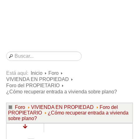
Consultas resueltas sobre Vivienda en Alquiler
Consultas resueltas sobre Vivienda en Propiedad
Consultas resueltas sobre la Comunidad de Propietarios
Formularios
Formularios de Arrendamientos Urbanos
Contratos de Arrendamiento
De vivienda
De uso distinto al de vivienda
Está aquí:
Inicio
Foro
VIVIENDA EN PROPIEDAD
Otros contratos de Arrendamiento
Foro del PROPIETARIO
Requerimientos y comunicaciones
¿Cómo recuperar entrada a vivienda sobre plano?
Para contratos posteriores al 6 de junio de 2013
Foro
VIVIENDA EN PROPIEDAD
Foro del
Para contratos anteriores al 6 de junio de 2013
PROPIETARIO
¿Cómo recuperar entrada a vivienda
sobre plano?
Para contratos de Renta Antigua
Formularios sobre Vivienda en Propiedad