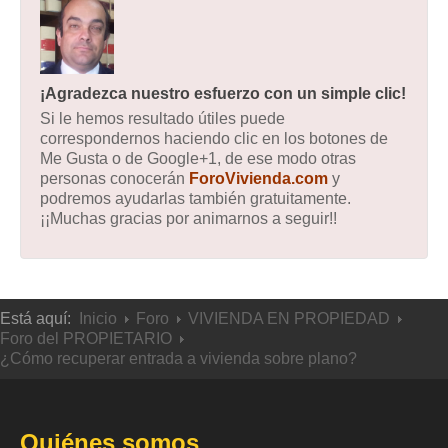
¡Agradezca nuestro esfuerzo con un simple clic!
Si le hemos resultado útiles puede
correspondernos haciendo clic en los botones de
Me Gusta o de Google+1, de ese modo otras
personas conocerán
ForoVivienda.com
y
podremos ayudarlas también gratuitamente.
¡¡Muchas gracias por animarnos a seguir!!
Está aquí:
Inicio
Foro
VIVIENDA EN PROPIEDAD
Foro del PROPIETARIO
¿Cómo recuperar entrada a vivienda sobre plano?
Quiénes somos