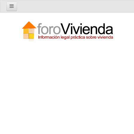
Inicio
Foro
Nuevo tema
Buscar en el foro
Categorías
Temas recientes
Reglas del Foro
Ayuda
Artículos
Artículos sobre Vivienda en Alquiler
Artículos sobre Vivienda en Propiedad
Artículos sobre la Comunidad de Propietarios