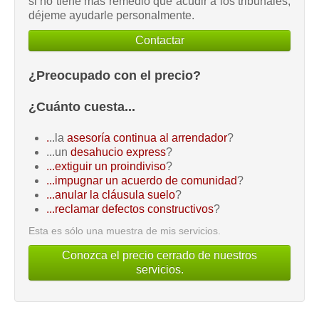
si no tiene más remedio que acudir a los tribunales,
déjeme ayudarle personalmente.
Contactar
¿Preocupado con el precio?
¿Cuánto cuesta...
.
..la
asesoría continua al arrendador
?
...un
desahucio express
?
...extiguir un proindiviso
?
...impugnar un acuerdo de comunidad
?
...anular la cláusula suelo
?
...reclamar defectos constructivos
?
Esta es sólo una muestra de mis servicios.
Conozca el precio cerrado de nuestros
servicios.