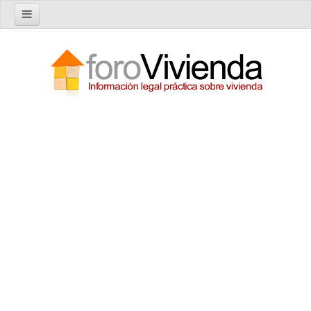
Inicio
Foro
Nuevo tema
Buscar en el foro
Categorías
Temas recientes
Reglas del Foro
Ayuda
Artículos
Artículos sobre Vivienda en Alquiler
Artículos sobre Vivienda en Propiedad
Artículos sobre la Comunidad de Propietarios