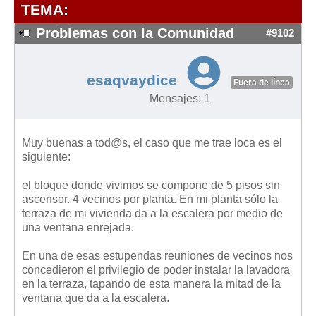
Modelos de Contratos
TEMA:
Requerimientos y comunicaciones
Problemas con la Comunidad
#9102
Formularios sobre Propiedad Horizontal
Modelos de Convocatoria de Junta de Propietarios
esaqvaydice
Fuera de línea
Modelos de Acta de Junta de Propietarios
Mensajes: 1
Requerimientos y comunicaciones
Legislación
Muy buenas a tod@s, el caso que me trae loca es el
siguiente:
Legislación sobre Arrendamientos Urbanos
Legislación sobre la Comunidad de Propietarios
el bloque donde vivimos se compone de 5 pisos sin
ascensor. 4 vecinos por planta. En mi planta sólo la
Legislación sobre Adquisición de Vivienda en Propiedad
terraza de mi vivienda da a la escalera por medio de
Legislación de interés práctico
una ventana enrejada.
Diccionario
En una de esas estupendas reuniones de vecinos nos
concedieron el privilegio de poder instalar la lavadora
Usuario
en la terraza, tapando de esta manera la mitad de la
ventana que da a la escalera.
Entrar / Salir