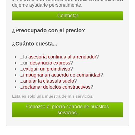
déjeme ayudarle personalmente.
Contactar
¿Preocupado con el precio?
¿Cuánto cuesta...
.
..la
asesoría continua al arrendador
?
...un
desahucio express
?
...extiguir un proindiviso
?
...impugnar un acuerdo de comunidad
?
...anular la cláusula suelo
?
...reclamar defectos constructivos
?
Esta es sólo una muestra de mis servicios.
Conozca el precio cerrado de nuestros
servicios.