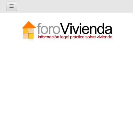
Inicio
Foro
Nuevo tema
Buscar en el foro
Categorías
Temas recientes
Reglas del Foro
Ayuda
Artículos
Artículos sobre Vivienda en Alquiler
Artículos sobre Vivienda en Propiedad
Artículos sobre la Comunidad de Propietarios