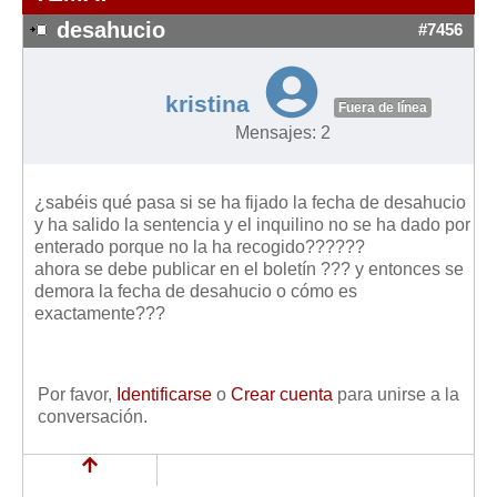
Modelos de Contratos
desahucio
#7456
Requerimientos y comunicaciones
Formularios sobre Propiedad Horizontal
kristina
Modelos de Convocatoria de Junta de Propietarios
Fuera de línea
Mensajes: 2
Modelos de Acta de Junta de Propietarios
Requerimientos y comunicaciones
¿sabéis qué pasa si se ha fijado la fecha de desahucio
Legislación
y ha salido la sentencia y el inquilino no se ha dado por
enterado porque no la ha recogido??????
Legislación sobre Arrendamientos Urbanos
ahora se debe publicar en el boletín ??? y entonces se
Legislación sobre la Comunidad de Propietarios
demora la fecha de desahucio o cómo es
exactamente???
Legislación sobre Adquisición de Vivienda en Propiedad
Legislación de interés práctico
Diccionario
Por favor,
Identificarse
o
Crear cuenta
para unirse a la
conversación.
Usuario
Entrar / Salir