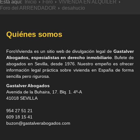
Está aquí:
Inicio
Foro
VIVIENDA EN ALQUILER
Foro del ARRENDADOR
desahucio
Quiénes somos
ForoVivienda es un sitio web de divulgación legal de
Gastalver
Abogados, especialistas en derecho inmobiliario
. Bufete de
abogados en Sevilla
, desde 1976. Nuestro empeño es ofrecer
información legal práctica sobre vivienda en España de forma
sencilla pero rigurosa.
Gastalver Abogados
Avenida de la Buhaira, 17. Blq. 1. 4º-A
41018
SEVILLA
954 27 51 21
609 18 15 41
buzon@gastalverabogados.com